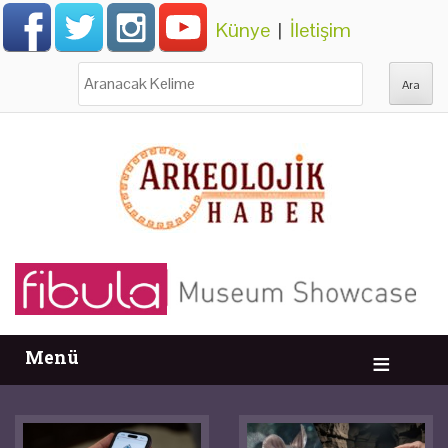
Künye
|
İletişim
Ara:
Menü