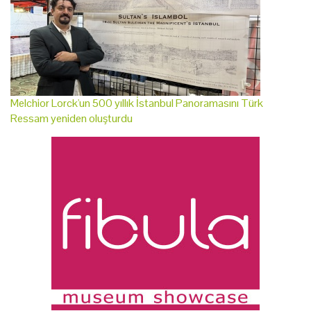
Melchior Lorck'un 500 yıllık İstanbul Panoramasını Türk
Ressam yeniden oluşturdu