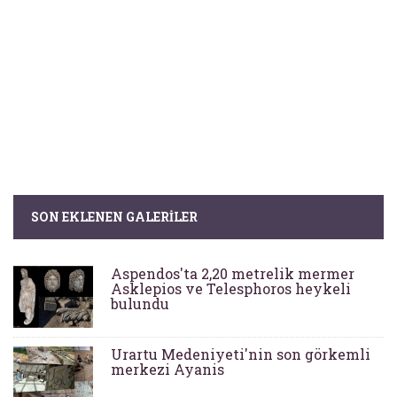
SON EKLENEN GALERILER
Aspendos'ta 2,20 metrelik mermer
Asklepios ve Telesphoros heykeli
bulundu
Urartu Medeniyeti'nin son görkemli
merkezi Ayanis