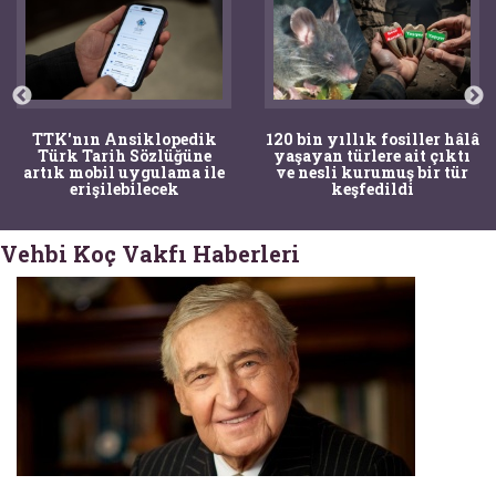
nsiklopedik
120 bin yıllık fosiller hâlâ
Bir torba
h Sözlüğüne
yaşayan türlere ait çıktı
tıpçıları ş
 uygulama ile
ve nesli kurumuş bir tür
kemikler
lebilecek
keşfedildi
arkeolo
Vehbi Koç Vakfı Haberleri