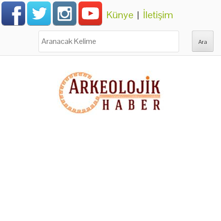
Künye
|
İletişim
Ara: