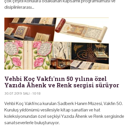
çok çeşitli konulara odaklanan kapsamlı programlaması ve
disiplinlerarası…
Vehbi Koç Vakfı'nın 50 yılına özel
Yazıda Âhenk ve Renk sergisi sürüyor
30.07.2019 SALI - 10:18
Vehbi Koç Vakfı'nca kurulan Sadberk Hanım Müzesi, Vakfın 50.
Kuruluş yıldönümü vesilesiyle kitap sanatları ve hat
koleksiyonundan özel seçkiyi Yazıda Âhenk ve Renk sergisinde
sanatseverlerle buluşturuyor.