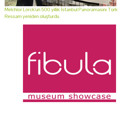
Melchior Lorck'un 500 yıllık İstanbul Panoramasını Türk
Ressam yeniden oluşturdu