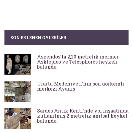
SON EKLENEN GALERILER
Aspendos'ta 2,20 metrelik mermer
Asklepios ve Telesphoros heykeli
bulundu
Urartu Medeniyeti'nin son görkemli
merkezi Ayanis
Sardes Antik Kenti'nde yol inşaatında
kullanılmış 2 metrelik anıtsal heykel
bulundu