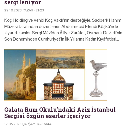
sergileniyor
29.10.2023 PAZAR - 21:23
Koç Holding ve Vehbi Koç Vakfı’nın desteğiyle, Sadberk Hanım
Müzesi tarafından düzenlenen Abdülmecid Efendi Köşkü’nde
ziyarete açıldı. Sergi Mâzîden Âtîye Zarâfet, Osmanlı Devleti'nin
Son Döneminden Cumhuriyet’in İlk Yıllarına Kadın Kıyâfetleri…
Galata Rum Okulu'ndaki Aziz İstanbul
Sergisi özgün eserler içeriyor
17.05.2023 ÇARŞAMBA - 16:44