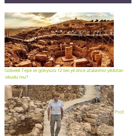
Göbekli Tepe ve gökyüzü: 12 bin yıl önce atalarımız yıldızları
'okudu' mu?
Prof.