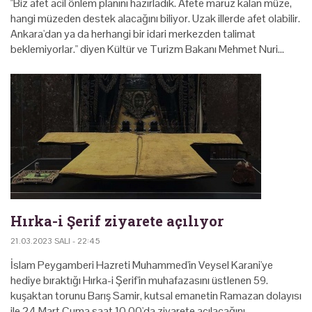
"Biz afet acil önlem planını hazırladık. Afete maruz kalan müze,
hangi müzeden destek alacağını biliyor. Uzak illerde afet olabilir.
Ankara'dan ya da herhangi bir idari merkezden talimat
beklemiyorlar." diyen Kültür ve Turizm Bakanı Mehmet Nuri…
Hırka-i Şerif ziyarete açılıyor
21.03.2023 SALI - 22:45
İslam Peygamberi Hazreti Muhammed'in Veysel Karani'ye
hediye bıraktığı Hırka-i Şerif'in muhafazasını üstlenen 59.
kuşaktan torunu Barış Samir, kutsal emanetin Ramazan dolayısı
ile 24 Mart Cuma saat 10.00'da ziyarete açılacağını…