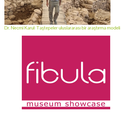
Dr. Necmi Karul: Taştepeler uluslararası bir araştırma modeli