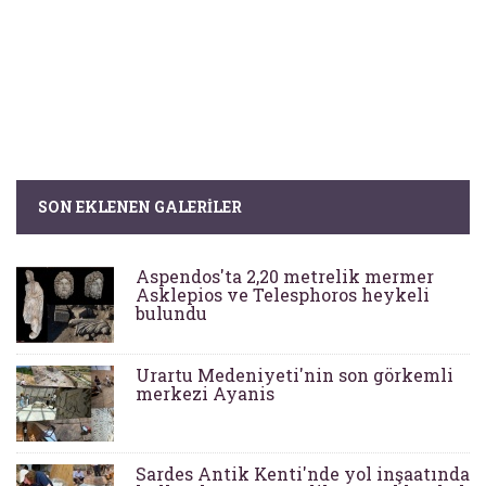
SON EKLENEN GALERILER
Aspendos'ta 2,20 metrelik mermer
Asklepios ve Telesphoros heykeli
bulundu
Urartu Medeniyeti'nin son görkemli
merkezi Ayanis
Sardes Antik Kenti'nde yol inşaatında