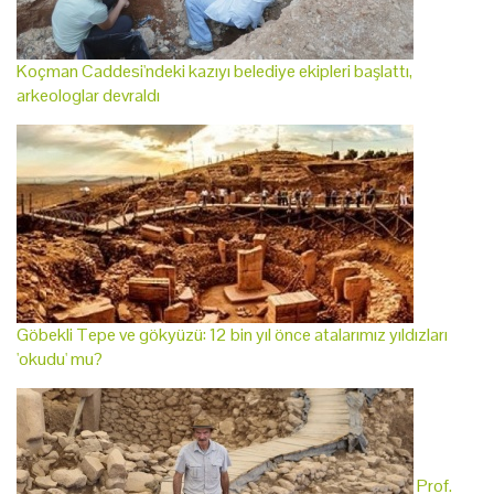
Koçman Caddesi'ndeki kazıyı belediye ekipleri başlattı,
arkeologlar devraldı
Göbekli Tepe ve gökyüzü: 12 bin yıl önce atalarımız yıldızları
'okudu' mu?
Prof.