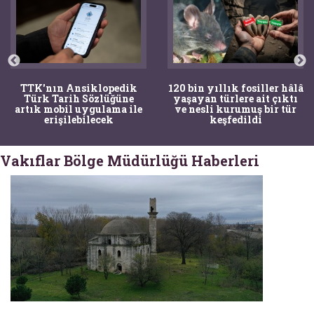
120 bin yıllık fosiller hâlâ
Bir torba kemik adli
yaşayan türlere ait çıktı
tıpçıları şaşkına çevirdi,
ve nesli kurumuş bir tür
kemiklerin sırrını
keşfedildi
arkeologlar çözdü
Vakıflar Bölge Müdürlüğü Haberleri