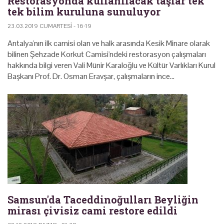
Restorasyonda kullanılacak taşlar tek
tek bilim kuruluna sunuluyor
23.03.2019 CUMARTESI - 16:19
Antalya'nın ilk camisi olan ve halk arasında Kesik Minare olarak
bilinen Şehzade Korkut Camisi'ndeki restorasyon çalışmaları
hakkında bilgi veren Vali Münir Karaloğlu ve Kültür Varlıkları Kurul
Başkanı Prof. Dr. Osman Eravşar, çalışmaların ince…
Samsun'da Taceddinoğulları Beyliğin
mirası çivisiz cami restore edildi