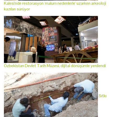
Kalesi'nde restorasyon 'malum nedenlerle' uzarken arkeoloji
kazıları sürüyor
Özbekistan Devlet Tarih Müzesi, dijital dönüşümle yenilendi
Sıtkı