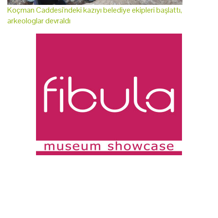
Koçman Caddesi'ndeki kazıyı belediye ekipleri başlattı,
arkeologlar devraldı