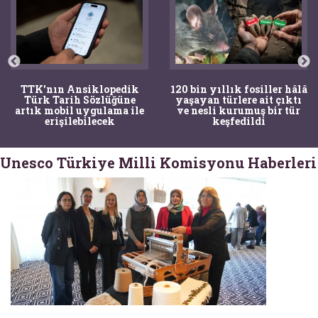
TTK'nın Ansiklopedik
120 bin yıllık fosiller hâlâ
Türk Tarih Sözlüğüne
yaşayan türlere ait çıktı
artık mobil uygulama ile
ve nesli kurumuş bir tür
erişilebilecek
keşfedildi
Unesco Türkiye Milli Komisyonu Haberleri