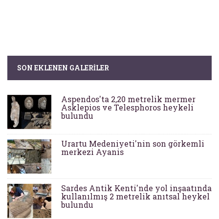
SON EKLENEN GALERILER
Aspendos'ta 2,20 metrelik mermer
Asklepios ve Telesphoros heykeli
bulundu
Urartu Medeniyeti'nin son görkemli
merkezi Ayanis
Sardes Antik Kenti'nde yol inşaatında
kullanılmış 2 metrelik anıtsal heykel
bulundu