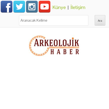
Künye
|
İletişim
Ara: