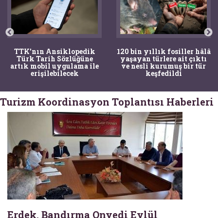
TTK'nın Ansiklopedik
120 bin yıllık fosiller hâlâ
Türk Tarih Sözlüğüne
yaşayan türlere ait çıktı
artık mobil uygulama ile
ve nesli kurumuş bir tür
erişilebilecek
keşfedildi
Turizm Koordinasyon Toplantısı Haberleri
Erdek, Bandırma Onyedi Eylül