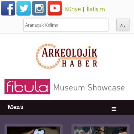
Künye
|
İletişim
Ara:
Menü