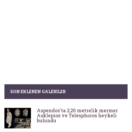
SON EKLENEN GALERILER
Aspendos'ta 2,20 metrelik mermer
Asklepios ve Telesphoros heykeli
bulundu