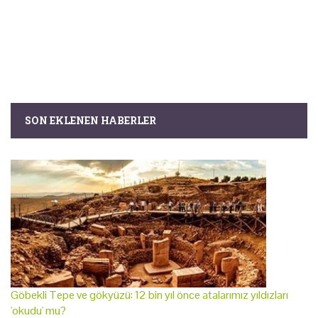
SON EKLENEN HABERLER
Göbekli Tepe ve gökyüzü: 12 bin yıl önce atalarımız yıldızları
'okudu' mu?