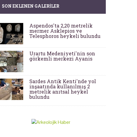
SON EKLENEN GALERILER
Aspendos'ta 2,20 metrelik
mermer Asklepios ve
Telesphoros heykeli bulundu
Urartu Medeniyeti'nin son
görkemli merkezi Ayanis
Sardes Antik Kenti'nde yol
inşaatında kullanılmış 2
metrelik anıtsal heykel
bulundu