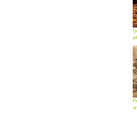
Gö
yı
Pr
ar