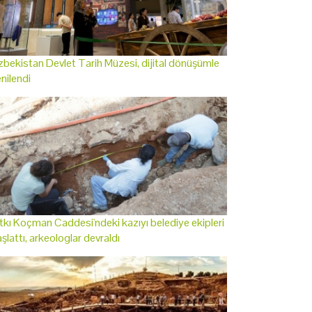
bekistan Devlet Tarih Müzesi, dijital dönüşümle
nilendi
tkı Koçman Caddesi'ndeki kazıyı belediye ekipleri
şlattı, arkeologlar devraldı