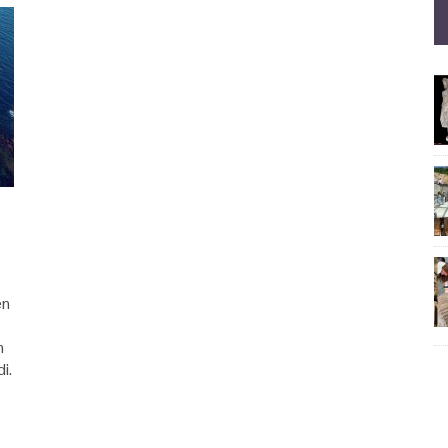
en
n
i.