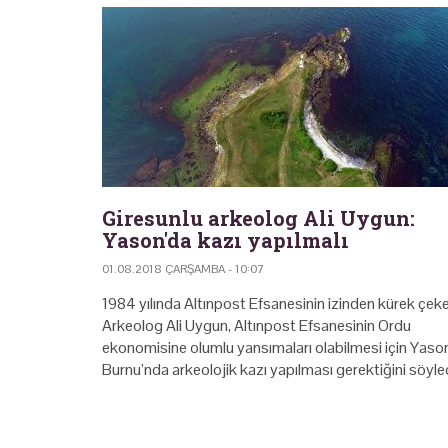
Giresunlu arkeolog Ali Uygun:
Yason'da kazı yapılmalı
01.08.2018 ÇARŞAMBA - 10:07
1984 yılında Altınpost Efsanesinin izinden kürek çek
Arkeolog Ali Uygun, Altınpost Efsanesinin Ordu
ekonomisine olumlu yansımaları olabilmesi için Yaso
Burnu’nda arkeolojik kazı yapılması gerektiğini söyled