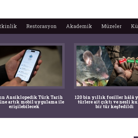
tkinlik
Restorasyon
Akademik
Müzeler
Kü
 yıllık fosiller hâlâ yaşayan
Bir torba kemik adli tıpç
re ait çıktı ve nesli kurumuş
şaşkına çevirdi, kemiklerin
bir tür keşfedildi
arkeologlar çözdü