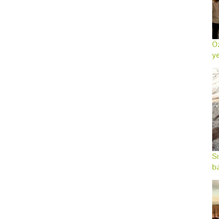
Öz
ye
Sı
ba