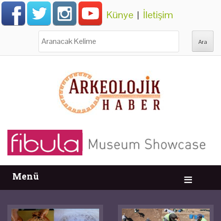
Künye
|
İletişim
Ara:
Menü