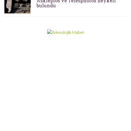
Asklepios ve Telesphoros heykeli
bulundu