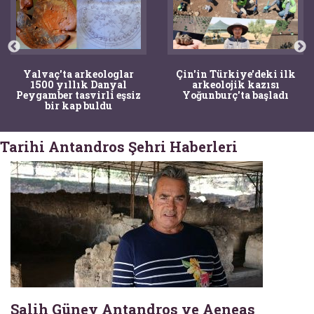
Yalvaç'ta arkeologlar
Çin'in Türkiye'deki ilk
1500 yıllık Danyal
arkeolojik kazısı
Peygamber tasvirli eşsiz
Yoğunburç'ta başladı
bir kap buldu
Tarihi Antandros Şehri Haberleri
Salih Güney Antandros ve Aeneas