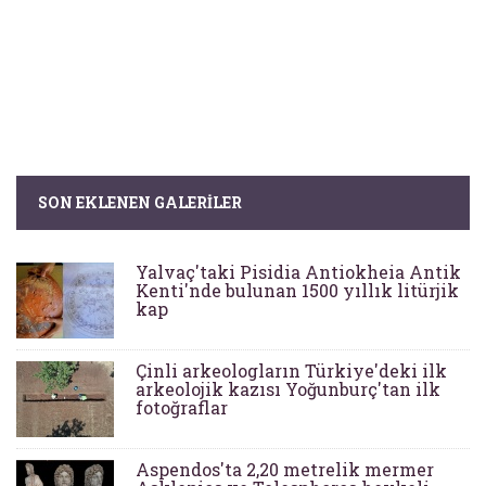
SON EKLENEN GALERILER
Yalvaç'taki Pisidia Antiokheia Antik
Kenti'nde bulunan 1500 yıllık litürjik
kap
Çinli arkeologların Türkiye'deki ilk
arkeolojik kazısı Yoğunburç'tan ilk
fotoğraflar
Aspendos'ta 2,20 metrelik mermer