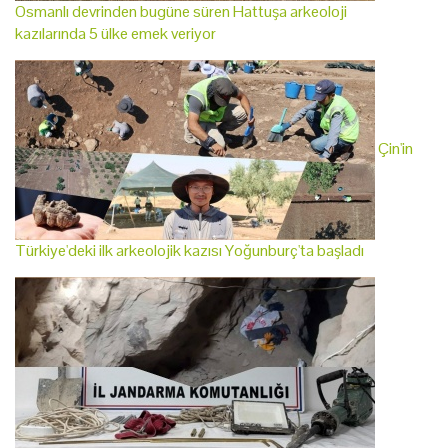
Osmanlı devrinden bugüne süren Hattuşa arkeoloji
kazılarında 5 ülke emek veriyor
Çin'in
Türkiye'deki ilk arkeolojik kazısı Yoğunburç'ta başladı