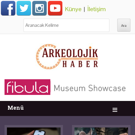
Künye
|
İletişim
Ara:
Menü