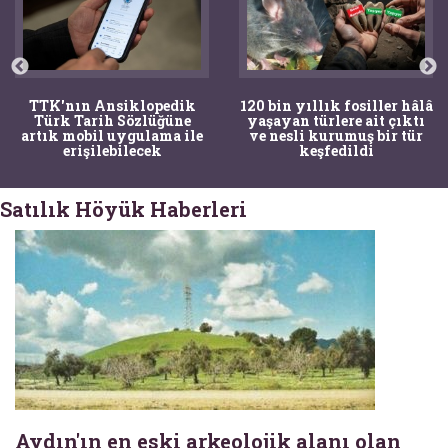
TTK'nın Ansiklopedik
120 bin yıllık fosiller hâlâ
Türk Tarih Sözlüğüne
yaşayan türlere ait çıktı
artık mobil uygulama ile
ve nesli kurumuş bir tür
erişilebilecek
keşfedildi
Satılık Höyük Haberleri
Aydın'ın en eski arkeolojik alanı olan