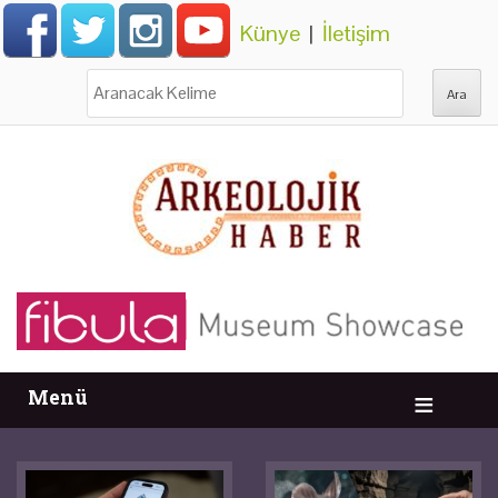
Künye
|
İletişim
Ara:
Menü