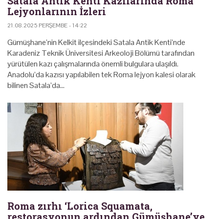
Satala Antik Kenti Kazılarında Roma
Lejyonlarının İzleri
21.08.2025 PERŞEMBE - 14:22
Gümüşhane’nin Kelkit ilçesindeki Satala Antik Kenti’nde
Karadeniz Teknik Üniversitesi Arkeoloji Bölümü tarafından
yürütülen kazı çalışmalarında önemli bulgulara ulaşıldı.
Anadolu’da kazısı yapılabilen tek Roma lejyon kalesi olarak
bilinen Satala’da…
Roma zırhı ‘Lorica Squamata,
restorasyonun ardından Gümüşhane’ye