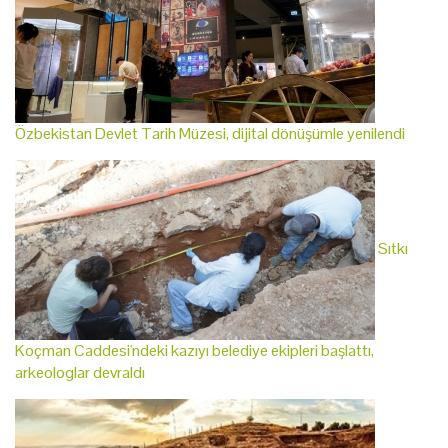
Özbekistan Devlet Tarih Müzesi, dijital dönüşümle yenilendi
Sıtkı
Koçman Caddesi'ndeki kazıyı belediye ekipleri başlattı,
arkeologlar devraldı