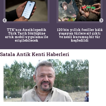
120 bin yıllık fosiller hâlâ
Bir torba kemik adli
yaşayan türlere ait çıktı
tıpçıları şaşkına çevirdi,
ve nesli kurumuş bir tür
kemiklerin sırrını
keşfedildi
arkeologlar çözdü
Satala Antik Kenti Haberleri