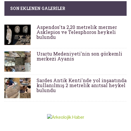
SON EKLENEN GALERILER
Aspendos'ta 2,20 metrelik mermer
Asklepios ve Telesphoros heykeli
bulundu
Urartu Medeniyeti'nin son görkemli
merkezi Ayanis
Sardes Antik Kenti'nde yol inşaatında
kullanılmış 2 metrelik anıtsal heykel
bulundu