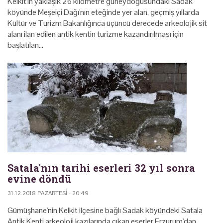
Kelkit'in yaklaşık 26 kilometre güneydoğusundaki Sadak
köyünde Meşeiçi Dağı'nın eteğinde yer alan, geçmiş yıllarda
Kültür ve Turizm Bakanlığınca üçüncü derecede arkeolojik sit
alanı ilan edilen antik kentin turizme kazandırılması için
başlatılan…
Satala'nın tarihi eserleri 32 yıl sonra
evine döndü
31.12.2018 PAZARTESI - 20:49
Gümüşhane'nin Kelkit ilçesine bağlı Sadak köyündeki Satala
Antik Kenti arkeoloji kazılarında çıkan eserler Erzurum'dan