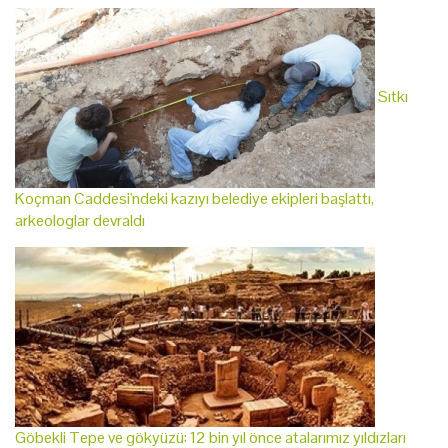
Sıtkı
Koçman Caddesi'ndeki kazıyı belediye ekipleri başlattı,
arkeologlar devraldı
Göbekli Tepe ve gökyüzü: 12 bin yıl önce atalarımız yıldızları