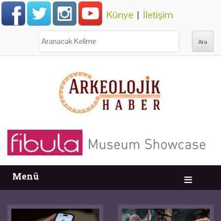
Künye
|
İletişim
Ara:
Menü