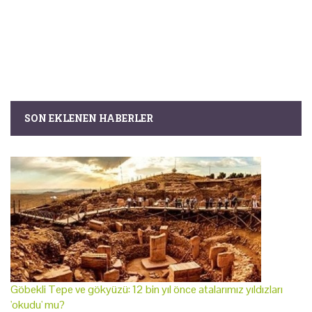
SON EKLENEN HABERLER
Göbekli Tepe ve gökyüzü: 12 bin yıl önce atalarımız yıldızları
'okudu' mu?