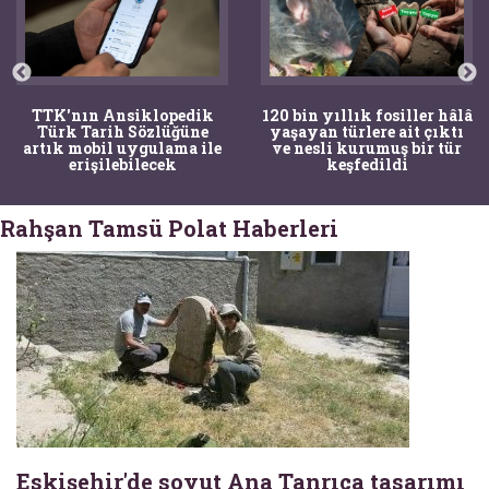
TTK'nın Ansiklopedik
120 bin yıllık fosiller hâlâ
Türk Tarih Sözlüğüne
yaşayan türlere ait çıktı
artık mobil uygulama ile
ve nesli kurumuş bir tür
erişilebilecek
keşfedildi
Rahşan Tamsü Polat Haberleri
Eskişehir'de soyut Ana Tanrıça tasarımı