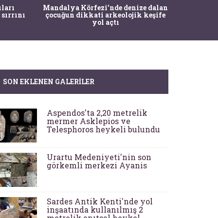
İstanbul
ıları
Mandalya Körfezi’nde denize dalan
Pasapo
 sırrını
çocuğun dikkati arkeolojik keşife
yol açtı
SON EKLENEN GALERILER
Aspendos'ta 2,20 metrelik
mermer Asklepios ve
Telesphoros heykeli bulundu
Urartu Medeniyeti'nin son
görkemli merkezi Ayanis
Sardes Antik Kenti'nde yol
inşaatında kullanılmış 2
metrelik anıtsal heykel