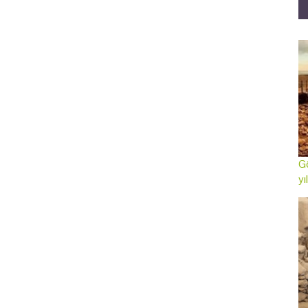
Gö
yı