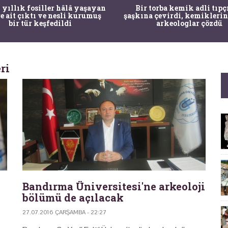
 yıllık fosiller hâlâ yaşayan
Bir torba kemik adli tıpç
re ait çıktı ve nesli kurumuş
şaşkına çevirdi, kemiklerin
bir tür keşfedildi
arkeologlar çözdü
ri
Bandırma Üniversitesi'ne arkeoloji
bölümü de açılacak
27.07.2016 ÇARŞAMBA - 22:27