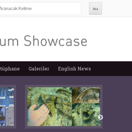
ra:
tüphane
Galeriler
English News