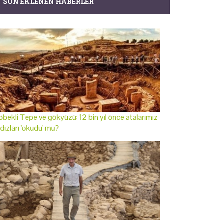
SON EKLENEN HABERLER
bekli Tepe ve gökyüzü: 12 bin yıl önce atalarımız
ldızları 'okudu' mu?