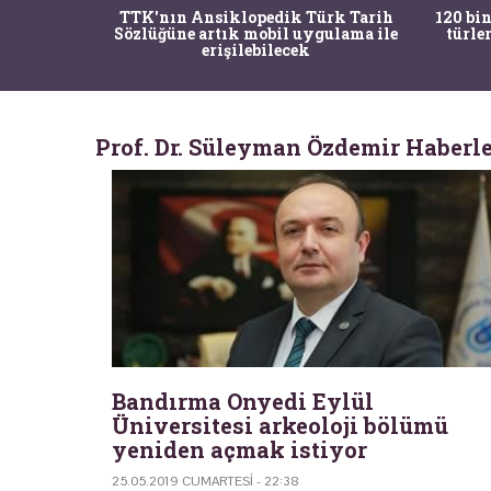
nrısı
TTK'nın Ansiklopedik Türk Tarih
120 bin
horos'un
Sözlüğüne artık mobil uygulama ile
türle
du
erişilebilecek
Prof. Dr. Süleyman Özdemir Haberle
Bandırma Onyedi Eylül
Üniversitesi arkeoloji bölümü
yeniden açmak istiyor
25.05.2019 CUMARTESI - 22:38