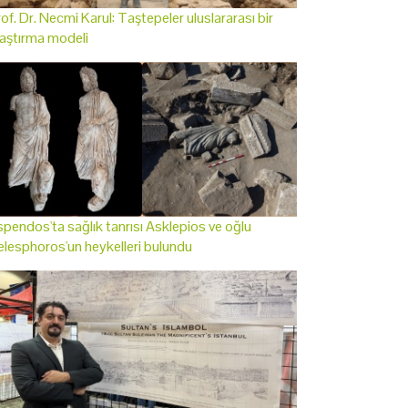
of. Dr. Necmi Karul: Taştepeler uluslararası bir
aştırma modeli
pendos'ta sağlık tanrısı Asklepios ve oğlu
lesphoros'un heykelleri bulundu