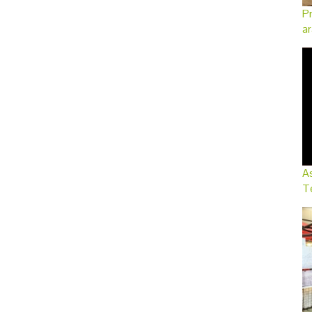
Pr
ar
As
Te