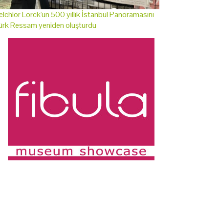
lchior Lorck'un 500 yıllık İstanbul Panoramasını
ürk Ressam yeniden oluşturdu