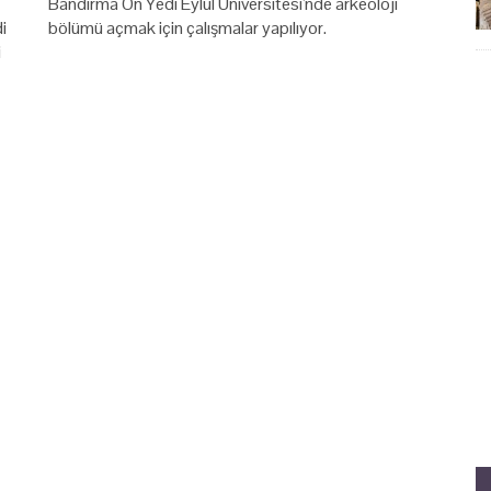
Bandırma On Yedi Eylül Üniversitesi'nde arkeoloji
i
bölümü açmak için çalışmalar yapılıyor.
i