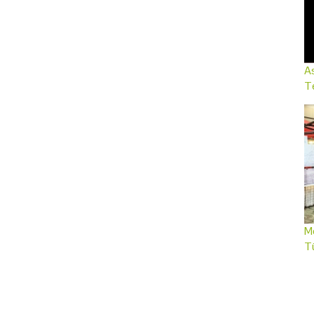
As
Te
Me
T