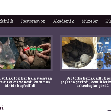
tkinlik
Restorasyon
Akademik
Müzeler
Kü
 yıllık fosiller hâlâ yaşayan
Bir torba kemik adli tıpç
re ait çıktı ve nesli kurumuş
şaşkına çevirdi, kemiklerin
bir tür keşfedildi
arkeologlar çözdü
ri