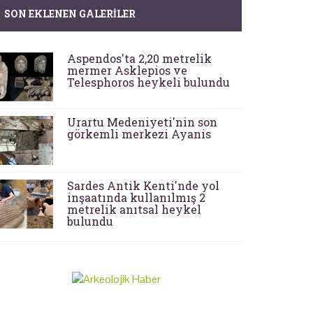
SON EKLENEN GALERILER
Aspendos'ta 2,20 metrelik
mermer Asklepios ve
Telesphoros heykeli bulundu
Urartu Medeniyeti'nin son
görkemli merkezi Ayanis
Sardes Antik Kenti'nde yol
inşaatında kullanılmış 2
metrelik anıtsal heykel
bulundu