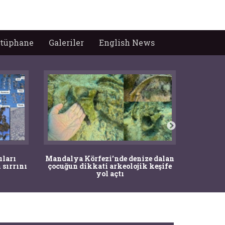
tüphane
Galeriler
English News
İstanbul
ıları
Mandalya Körfezi’nde denize dalan
Pasapo
 sırrını
çocuğun dikkati arkeolojik keşife
yol açtı