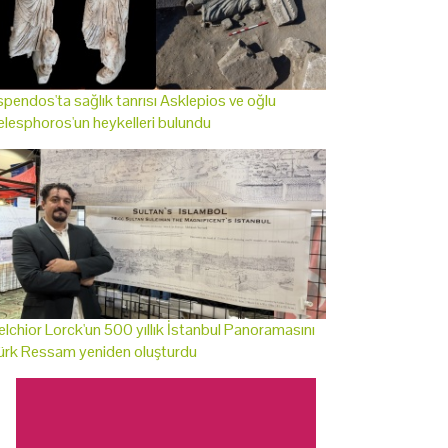
pendos'ta sağlık tanrısı Asklepios ve oğlu
lesphoros'un heykelleri bulundu
lchior Lorck'un 500 yıllık İstanbul Panoramasını
ürk Ressam yeniden oluşturdu