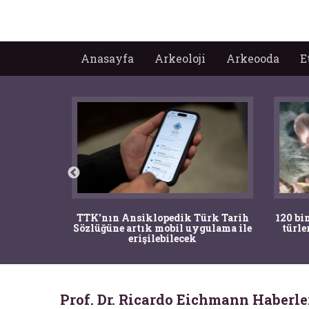
Anasayfa
Arkeoloji
Arkeooda
E
nrısı
TTK'nın Ansiklopedik Türk Tarih
120 bin
horos'un
Sözlüğüne artık mobil uygulama ile
türle
du
erişilebilecek
Prof. Dr. Ricardo Eichmann Haberle