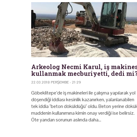
Arkeolog Necmi Karul, iş makine
kullanmak mecburiyetti, dedi mi
22.03.2018 PERŞEMBE - 21:29
Göbeklitepe’de iş makineleri ile çalışma yapılarak yol
döşendiği iddiası kesinlik kazanırken, yalanlanabilen
tek iddia "beton döküldüğü" oldu. Beton yerine dökü
maddenin kullanımına kimin onay verdiği ise belirsiz.
Öte yandan sorunun aslında daha…