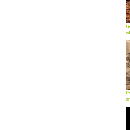
Gö
yı
Pr
ar