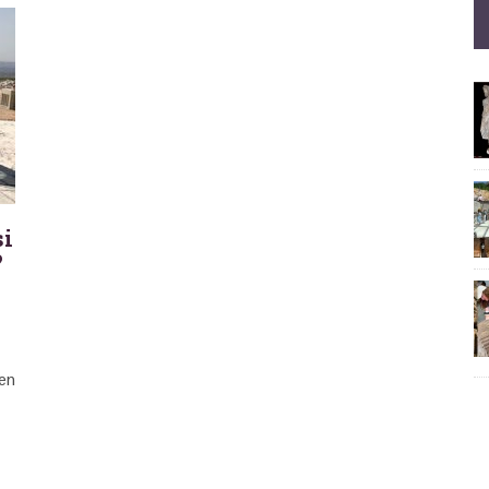
si
?
len