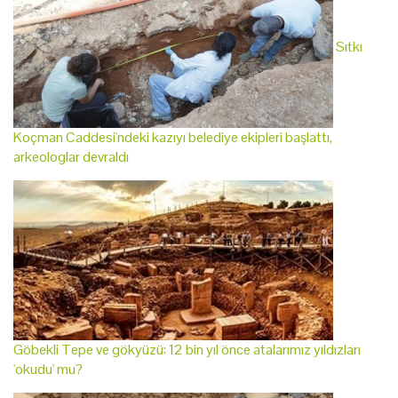
Sıtkı
Koçman Caddesi'ndeki kazıyı belediye ekipleri başlattı,
arkeologlar devraldı
Göbekli Tepe ve gökyüzü: 12 bin yıl önce atalarımız yıldızları
'okudu' mu?