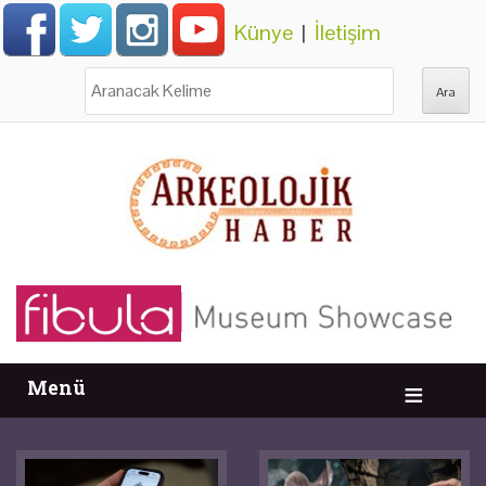
Künye
|
İletişim
Ara:
Menü