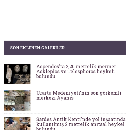
SON EKLENEN GALERILER
Aspendos'ta 2,20 metrelik mermer
Asklepios ve Telesphoros heykeli
bulundu
Urartu Medeniyeti'nin son görkemli
merkezi Ayanis
Sardes Antik Kenti'nde yol inşaatında
kullanılmış 2 metrelik anıtsal heykel
bulundu