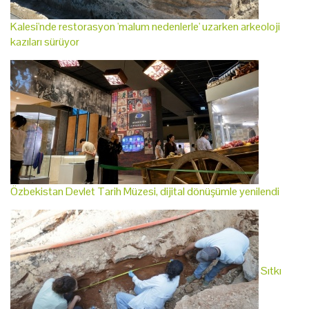
Kalesi'nde restorasyon 'malum nedenlerle' uzarken arkeoloji
kazıları sürüyor
Özbekistan Devlet Tarih Müzesi, dijital dönüşümle yenilendi
Sıtkı