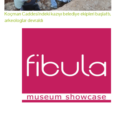
Koçman Caddesi'ndeki kazıyı belediye ekipleri başlattı,
arkeologlar devraldı