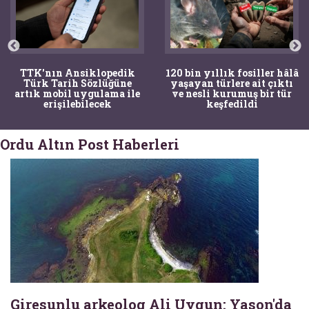
TTK'nın Ansiklopedik
120 bin yıllık fosiller hâlâ
Türk Tarih Sözlüğüne
yaşayan türlere ait çıktı
artık mobil uygulama ile
ve nesli kurumuş bir tür
erişilebilecek
keşfedildi
Ordu Altın Post Haberleri
Giresunlu arkeolog Ali Uygun: Yason'da