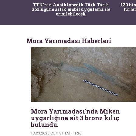
nrısı
TTK'nın Ansiklopedik Türk Tarih
120 bin
horos'un
Sözlüğüne artık mobil uygulama ile
türle
du
erişilebilecek
Mora Yarımadası Haberleri
Mora Yarımadası'nda Miken
uygarlığına ait 3 bronz kılıç
bulundu.
18.03.2023 CUMARTESI - 11:26