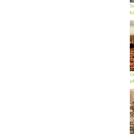
Sı
ba
Gö
yı