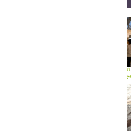
Öz
ye