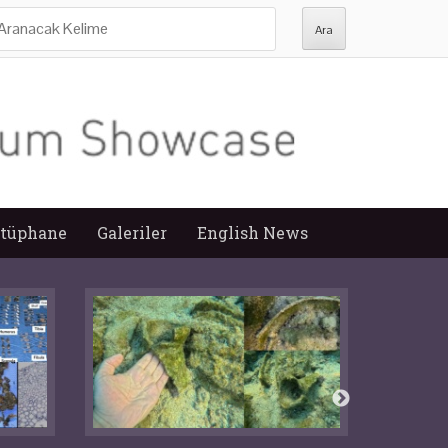
ra:
tüphane
Galeriler
English News