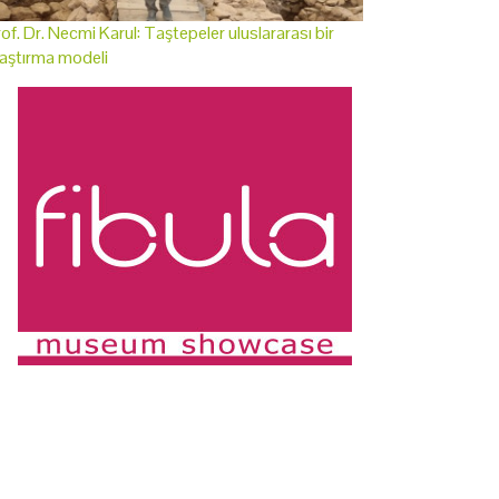
of. Dr. Necmi Karul: Taştepeler uluslararası bir
aştırma modeli