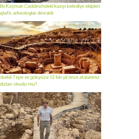
tkı Koçman Caddesi'ndeki kazıyı belediye ekipleri
şlattı, arkeologlar devraldı
bekli Tepe ve gökyüzü: 12 bin yıl önce atalarımız
ldızları 'okudu' mu?