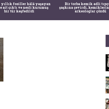
 yıllık fosiller hâlâ yaşayan
Bir torba kemik adli tıpç
re ait çıktı ve nesli kurumuş
şaşkına çevirdi, kemiklerin
bir tür keşfedildi
arkeologlar çözdü