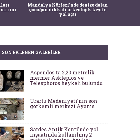
İstanbul
ıları
Mandalya Körfezi’nde denize dalan
Pasapo
 sırrını
çocuğun dikkati arkeolojik keşife
yol açtı
SON EKLENEN GALERILER
Aspendos'ta 2,20 metrelik
mermer Asklepios ve
Telesphoros heykeli bulundu
Urartu Medeniyeti'nin son
görkemli merkezi Ayanis
Sardes Antik Kenti'nde yol
inşaatında kullanılmış 2
metrelik anıtsal heykel