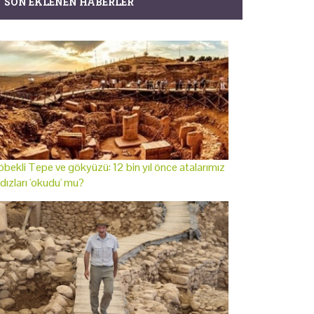
SON EKLENEN HABERLER
bekli Tepe ve gökyüzü: 12 bin yıl önce atalarımız
ldızları 'okudu' mu?