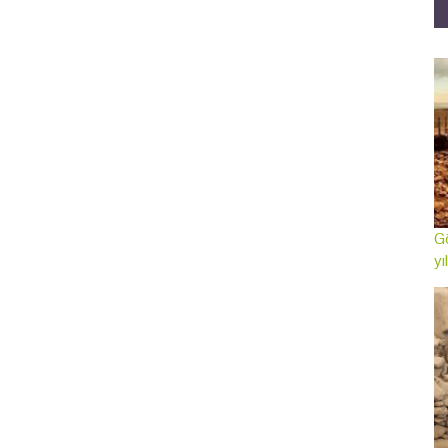
Gö
yı