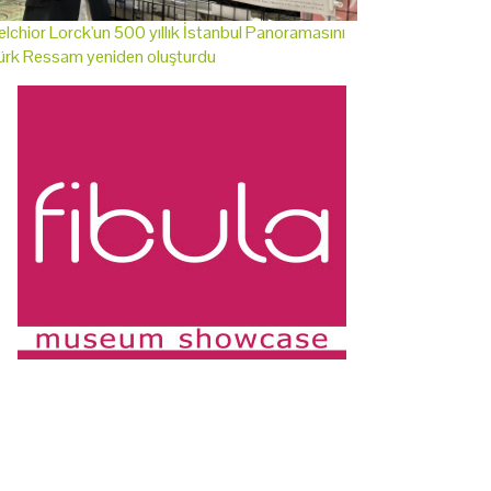
lchior Lorck'un 500 yıllık İstanbul Panoramasını
ürk Ressam yeniden oluşturdu