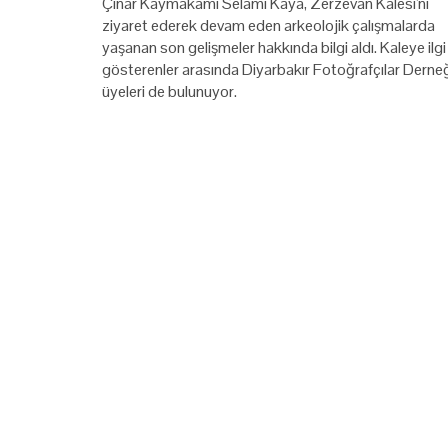
Çınar Kaymakamı Selami Kaya, Zerzevan Kalesi'ni
ziyaret ederek devam eden arkeolojik çalışmalarda
yaşanan son gelişmeler hakkında bilgi aldı. Kaleye ilgi
gösterenler arasında Diyarbakır Fotoğrafçılar Derne
üyeleri de bulunuyor.