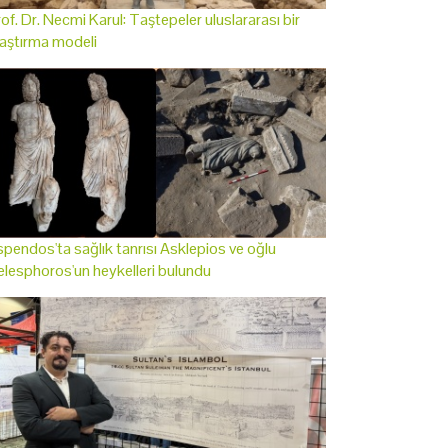
of. Dr. Necmi Karul: Taştepeler uluslararası bir
aştırma modeli
pendos'ta sağlık tanrısı Asklepios ve oğlu
lesphoros'un heykelleri bulundu