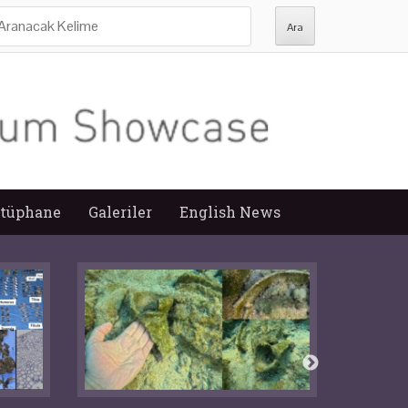
ra:
tüphane
Galeriler
English News