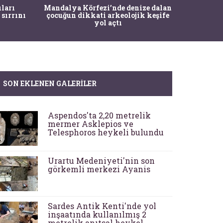
İstanbul
ıları
Mandalya Körfezi’nde denize dalan
Pasapo
 sırrını
çocuğun dikkati arkeolojik keşife
yol açtı
SON EKLENEN GALERILER
Aspendos'ta 2,20 metrelik
mermer Asklepios ve
Telesphoros heykeli bulundu
Urartu Medeniyeti'nin son
görkemli merkezi Ayanis
Sardes Antik Kenti'nde yol
inşaatında kullanılmış 2
metrelik anıtsal heykel