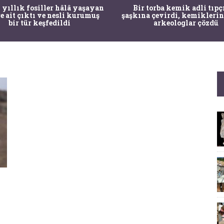
 yıllık fosiller hâlâ yaşayan
Bir torba kemik adli tıpç
re ait çıktı ve nesli kurumuş
şaşkına çevirdi, kemiklerin
bir tür keşfedildi
arkeologlar çözdü