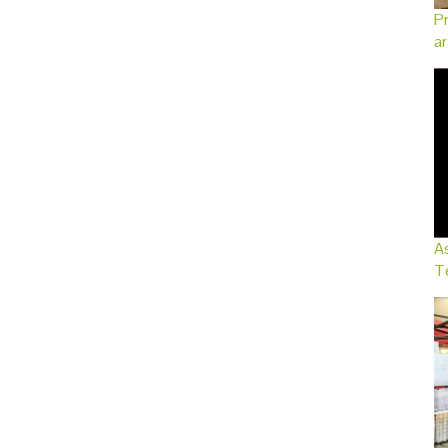
Pr
ar
As
Te