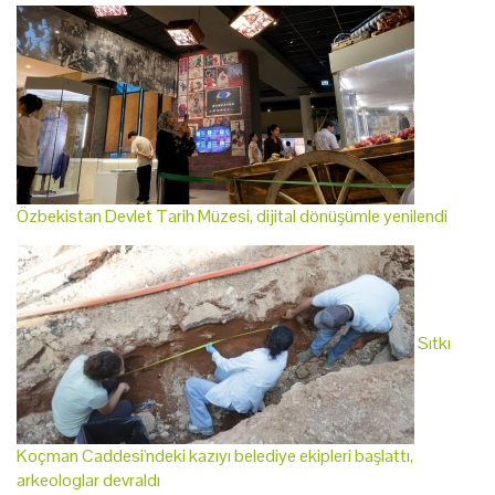
Özbekistan Devlet Tarih Müzesi, dijital dönüşümle yenilendi
Sıtkı
Koçman Caddesi'ndeki kazıyı belediye ekipleri başlattı,
arkeologlar devraldı