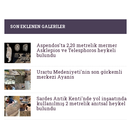
SON EKLENEN GALERILER
Aspendos'ta 2,20 metrelik mermer
Asklepios ve Telesphoros heykeli
bulundu
Urartu Medeniyeti'nin son görkemli
merkezi Ayanis
Sardes Antik Kenti'nde yol inşaatında
kullanılmış 2 metrelik anıtsal heykel
bulundu