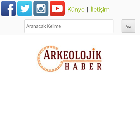
Künye
|
İletişim
Ara: