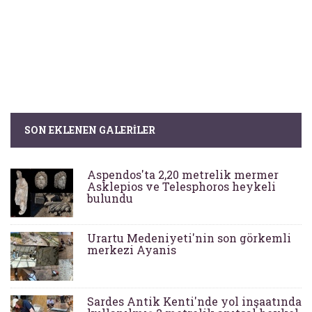
SON EKLENEN GALERILER
Aspendos'ta 2,20 metrelik mermer
Asklepios ve Telesphoros heykeli
bulundu
Urartu Medeniyeti'nin son görkemli
merkezi Ayanis
Sardes Antik Kenti'nde yol inşaatında