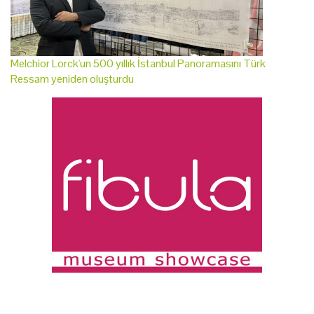
Melchior Lorck'un 500 yıllık İstanbul Panoramasını Türk
Ressam yeniden oluşturdu