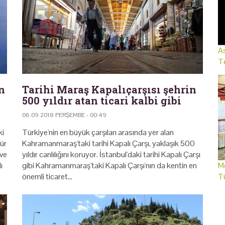
As
Te
n
Tarihi Maraş Kapalıçarşısı şehrin
500 yıldır atan ticari kalbi gibi
06.09.2018 PERŞEMBE - 00:49
ki
Türkiye'nin en büyük çarşıları arasında yer alan
ür
Kahramanmaraş'taki tarihi Kapalı Çarşı, yaklaşık 500
 ve
yıldır canlılığını koruyor. İstanbul'daki tarihi Kapalı Çarşı
ı
gibi Kahramanmaraş'taki Kapalı Çarşı'nın da kentin en
Me
önemli ticaret…
T