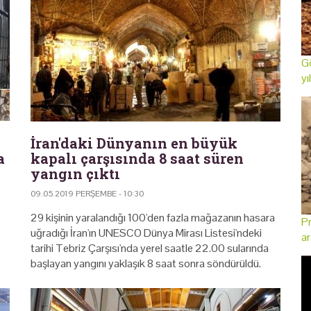
Gö
yı
İran'daki Dünyanın en büyük
a
kapalı çarşısında 8 saat süren
yangın çıktı
09.05.2019 PERŞEMBE - 10:30
29 kişinin yaralandığı 100'den fazla mağazanın hasara
Pr
uğradığı İran'ın UNESCO Dünya Mirası Listesi'ndeki
ar
tarihi Tebriz Çarşısı'nda yerel saatle 22.00 sularında
başlayan yangını yaklaşık 8 saat sonra söndürüldü.