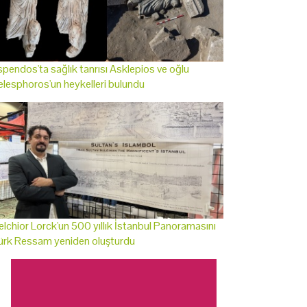
pendos'ta sağlık tanrısı Asklepios ve oğlu
lesphoros'un heykelleri bulundu
lchior Lorck'un 500 yıllık İstanbul Panoramasını
ürk Ressam yeniden oluşturdu