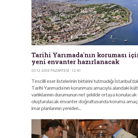
Tarihi Yarımada'nın koruması içi
yeni envanter hazırlanacak
03.12.2018 PAZARTESI - 12:41
Tescilli eser listelerinin birbirini tutmadığı İstanbul'da
Tarihi Yarımada'nın korunması amacıyla alandaki kült
varlıklarının durumunun net şekilde ortaya konulacak
oluşturulacak envanter doğrultusunda koruma amaçl
imar planlarının yeniden…