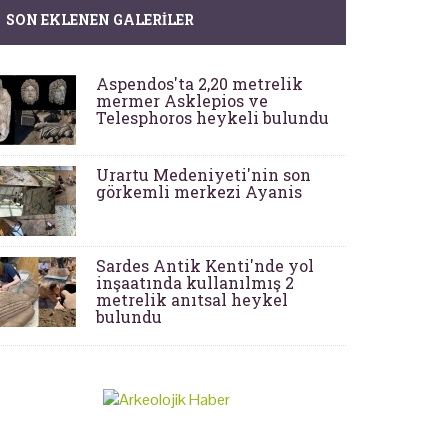
SON EKLENEN GALERILER
Aspendos'ta 2,20 metrelik
mermer Asklepios ve
Telesphoros heykeli bulundu
Urartu Medeniyeti'nin son
görkemli merkezi Ayanis
Sardes Antik Kenti'nde yol
inşaatında kullanılmış 2
metrelik anıtsal heykel
bulundu