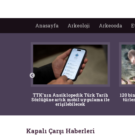
Anasayfa
Arkeoloji
Arkeooda
E
nrısı
TTK'nın Ansiklopedik Türk Tarih
120 bin
horos'un
Sözlüğüne artık mobil uygulama ile
türle
du
erişilebilecek
Kapalı Çarşı Haberleri