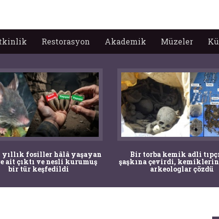
tkinlik
Restorasyon
Akademik
Müzeler
Kü
 yıllık fosiller hâlâ yaşayan
Bir torba kemik adli tıpç
re ait çıktı ve nesli kurumuş
şaşkına çevirdi, kemiklerin
bir tür keşfedildi
arkeologlar çözdü