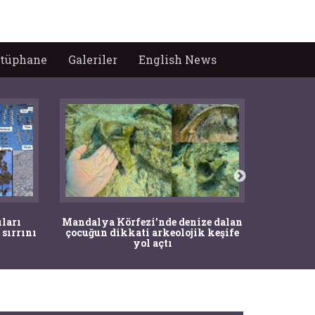
tüphane
Galeriler
English News
İstanbul
ıları
Mandalya Körfezi’nde denize dalan
Pasapo
 sırrını
çocuğun dikkati arkeolojik keşife
yol açtı