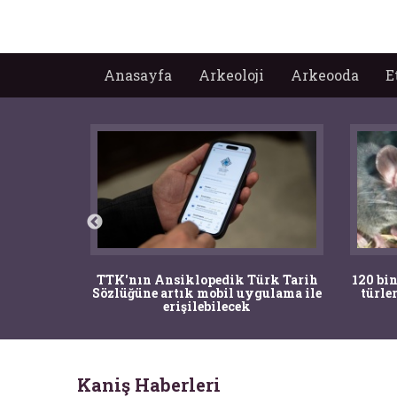
Anasayfa
Arkeoloji
Arkeooda
E
nrısı
TTK'nın Ansiklopedik Türk Tarih
120 bin
horos'un
Sözlüğüne artık mobil uygulama ile
türle
du
erişilebilecek
Kaniş Haberleri