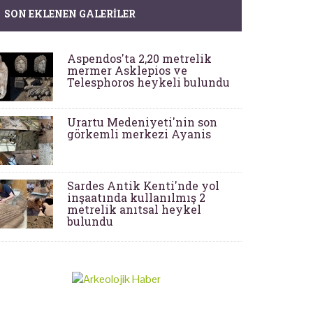
SON EKLENEN GALERILER
Aspendos'ta 2,20 metrelik
mermer Asklepios ve
Telesphoros heykeli bulundu
Urartu Medeniyeti'nin son
görkemli merkezi Ayanis
Sardes Antik Kenti'nde yol
inşaatında kullanılmış 2
metrelik anıtsal heykel
bulundu