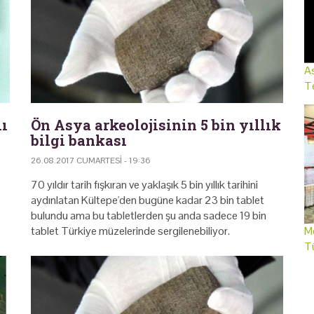
As
Te
lı
Ön Asya arkeolojisinin 5 bin yıllık
bilgi bankası
26.08.2017 CUMARTESI - 19:36
70 yıldır tarih fışkıran ve yaklaşık 5 bin yıllık tarihini
aydınlatan Kültepe'den bugüne kadar 23 bin tablet
bulundu ama bu tabletlerden şu anda sadece 19 bin
tablet Türkiye müzelerinde sergilenebiliyor.
Me
T