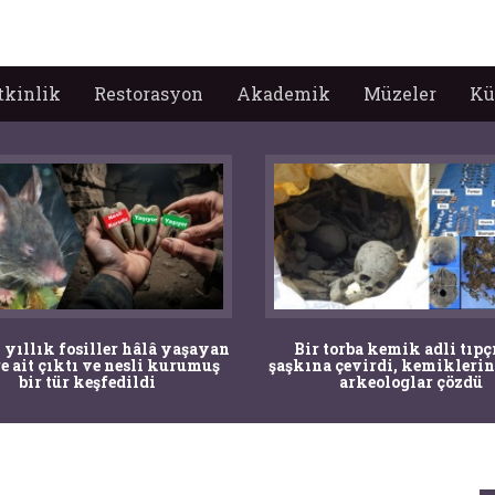
tkinlik
Restorasyon
Akademik
Müzeler
Kü
 yıllık fosiller hâlâ yaşayan
Bir torba kemik adli tıpç
re ait çıktı ve nesli kurumuş
şaşkına çevirdi, kemiklerin
bir tür keşfedildi
arkeologlar çözdü