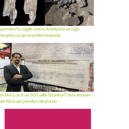
pendos'ta sağlık tanrısı Asklepios ve oğlu
lesphoros'un heykelleri bulundu
lchior Lorck'un 500 yıllık İstanbul Panoramasını
ürk Ressam yeniden oluşturdu