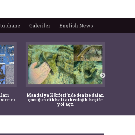
tüphane
Galeriler
English News
İstanbul
ıları
Mandalya Körfezi’nde denize dalan
Pasapo
 sırrını
çocuğun dikkati arkeolojik keşife
yol açtı