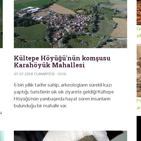
Gö
yı
Kültepe Höyüğü'nün komşusu
Karahöyük Mahallesi
07.07.2018 CUMARTESI - 10:10
6 bin yıllık tarihe sahip, arkeologların sürekli kazı
yaptığı, turistlerin sık sık ziyarete geldiği Kültepe
a
Höyüğü'nün yanıbaşında hayat süren insanların
Pr
bulunduğu bir mahalle var.
ar
ı