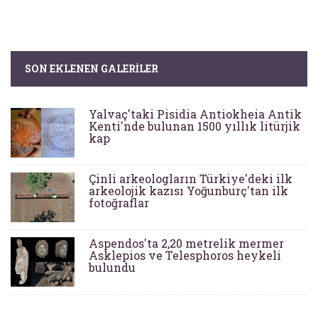
SON EKLENEN GALERILER
Yalvaç'taki Pisidia Antiokheia Antik
Kenti'nde bulunan 1500 yıllık litürjik
kap
Çinli arkeologların Türkiye'deki ilk
arkeolojik kazısı Yoğunburç'tan ilk
fotoğraflar
Aspendos'ta 2,20 metrelik mermer
Asklepios ve Telesphoros heykeli
bulundu