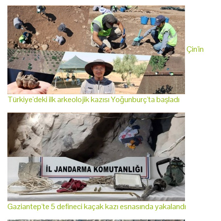
Çin'in
Türkiye'deki ilk arkeolojik kazısı Yoğunburç'ta başladı
Gaziantep'te 5 defineci kaçak kazı esnasında yakalandı