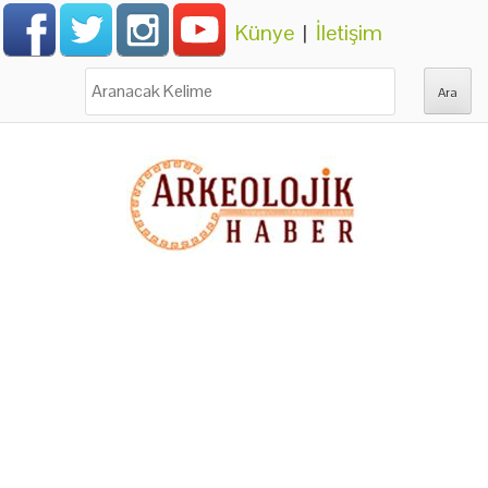
Künye
|
İletişim
Ara: