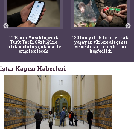
TTK'nın Ansiklopedik
120 bin yıllık fosiller hâlâ
Türk Tarih Sözlüğüne
yaşayan türlere ait çıktı
artık mobil uygulama ile
ve nesli kurumuş bir tür
erişilebilecek
keşfedildi
İştar Kapısı Haberleri