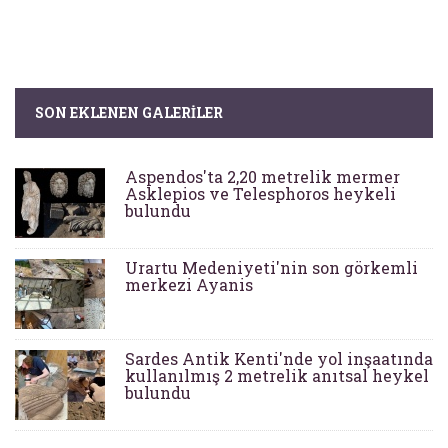
SON EKLENEN GALERILER
Aspendos'ta 2,20 metrelik mermer
Asklepios ve Telesphoros heykeli
bulundu
Urartu Medeniyeti'nin son görkemli
merkezi Ayanis
Sardes Antik Kenti'nde yol inşaatında
kullanılmış 2 metrelik anıtsal heykel
bulundu