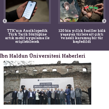
TTK'nın Ansiklopedik
120 bin yıllık fosiller hâlâ
Türk Tarih Sözlüğüne
yaşayan türlere ait çıktı
artık mobil uygulama ile
ve nesli kurumuş bir tür
erişilebilecek
keşfedildi
İbn Haldun Üniversitesi Haberleri