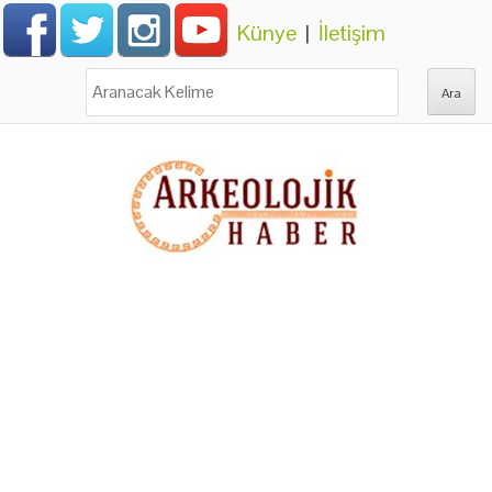
Künye
|
İletişim
Ara: