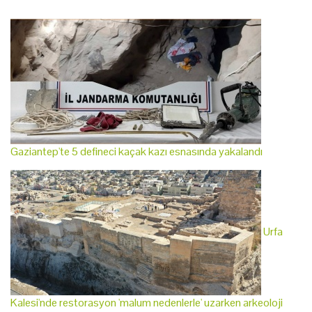
Gaziantep'te 5 defineci kaçak kazı esnasında yakalandı
Urfa
Kalesi'nde restorasyon 'malum nedenlerle' uzarken arkeoloji