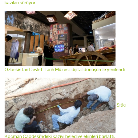
kazıları sürüyor
Özbekistan Devlet Tarih Müzesi, dijital dönüşümle yenilendi
Sıtkı
Koçman Caddesi'ndeki kazıyı belediye ekipleri başlattı,