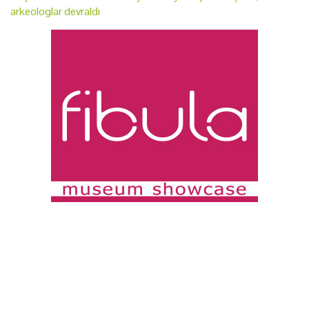
arkeologlar devraldı