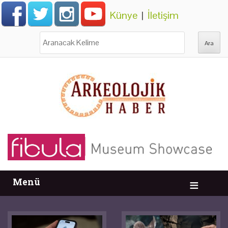
Künye
|
İletişim
Ara:
Menü