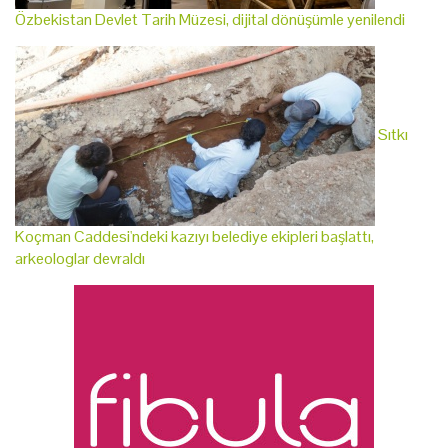
Özbekistan Devlet Tarih Müzesi, dijital dönüşümle yenilendi
Sıtkı
Koçman Caddesi'ndeki kazıyı belediye ekipleri başlattı,
arkeologlar devraldı