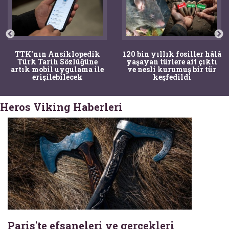
TTK'nın Ansiklopedik
120 bin yıllık fosiller hâlâ
Türk Tarih Sözlüğüne
yaşayan türlere ait çıktı
artık mobil uygulama ile
ve nesli kurumuş bir tür
erişilebilecek
keşfedildi
Heros Viking Haberleri
Paris'te efsaneleri ve gerçekleri