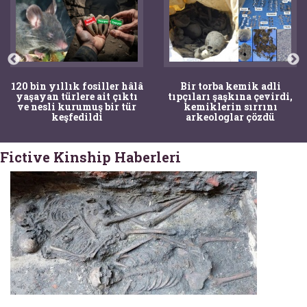
120 bin yıllık fosiller hâlâ
Bir torba kemik adli
yaşayan türlere ait çıktı
tıpçıları şaşkına çevirdi,
ve nesli kurumuş bir tür
kemiklerin sırrını
keşfedildi
arkeologlar çözdü
Fictive Kinship Haberleri