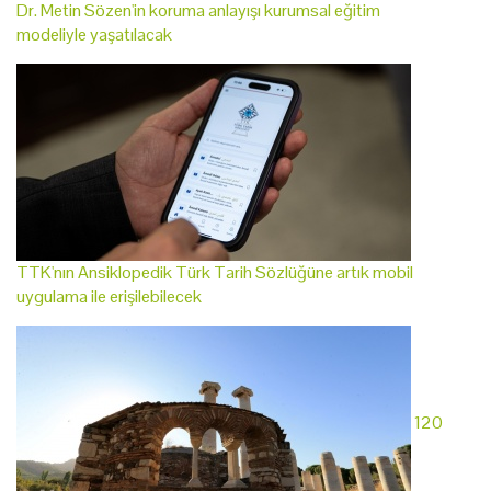
Dr. Metin Sözen'in koruma anlayışı kurumsal eğitim
modeliyle yaşatılacak
TTK'nın Ansiklopedik Türk Tarih Sözlüğüne artık mobil
uygulama ile erişilebilecek
120