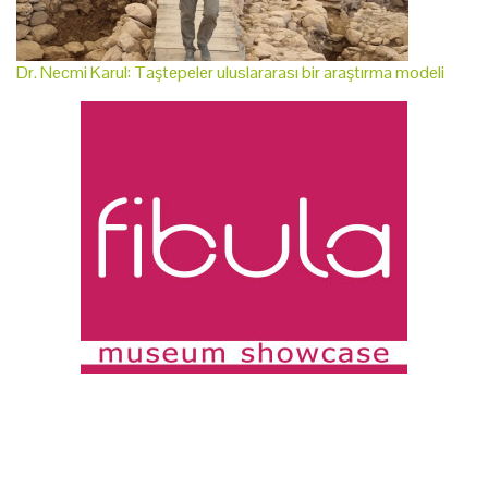
Dr. Necmi Karul: Taştepeler uluslararası bir araştırma modeli