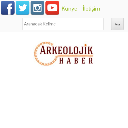
Künye
|
İletişim
Ara: