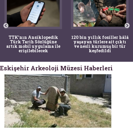
TTK'nın Ansiklopedik
120 bin yıllık fosiller hâlâ
Türk Tarih Sözlüğüne
yaşayan türlere ait çıktı
artık mobil uygulama ile
ve nesli kurumuş bir tür
erişilebilecek
keşfedildi
Eskişehir Arkeoloji Müzesi Haberleri