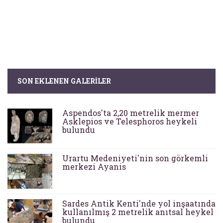
SON EKLENEN GALERILER
Aspendos'ta 2,20 metrelik mermer
Asklepios ve Telesphoros heykeli
bulundu
Urartu Medeniyeti'nin son görkemli
merkezi Ayanis
Sardes Antik Kenti'nde yol inşaatında
kullanılmış 2 metrelik anıtsal heykel
bulundu