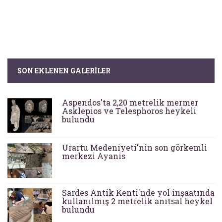
SON EKLENEN GALERILER
Aspendos'ta 2,20 metrelik mermer
Asklepios ve Telesphoros heykeli
bulundu
Urartu Medeniyeti'nin son görkemli
merkezi Ayanis
Sardes Antik Kenti'nde yol inşaatında
kullanılmış 2 metrelik anıtsal heykel
bulundu