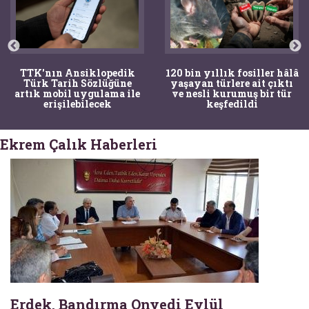
TTK'nın Ansiklopedik
120 bin yıllık fosiller hâlâ
Türk Tarih Sözlüğüne
yaşayan türlere ait çıktı
artık mobil uygulama ile
ve nesli kurumuş bir tür
erişilebilecek
keşfedildi
Ekrem Çalık Haberleri
Erdek, Bandırma Onyedi Eylül