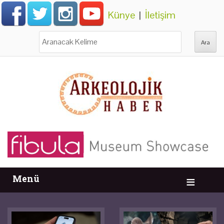
Künye
|
İletişim
Ara:
Menü