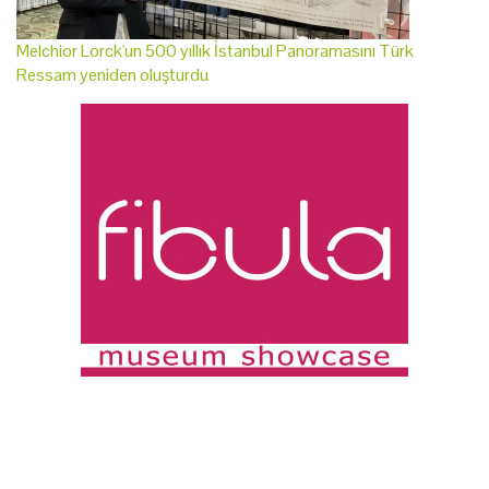
Melchior Lorck'un 500 yıllık İstanbul Panoramasını Türk
Ressam yeniden oluşturdu