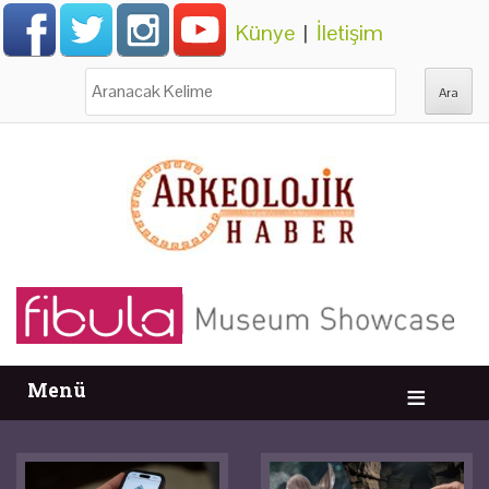
Künye
|
İletişim
Ara:
Menü