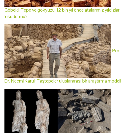
Göbekli Tepe ve gökyüzü: 12 bin yıl önce atalarımız yıldızları
'okudu' mu?
Prof.
Dr. Necmi Karul: Taştepeler uluslararası bir araştırma modeli