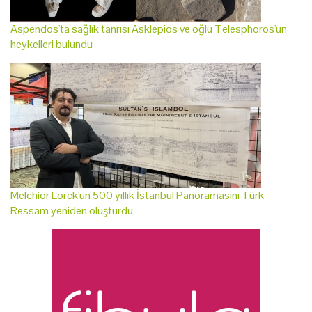
Aspendos'ta sağlık tanrısı Asklepios ve oğlu Telesphoros'un
heykelleri bulundu
Melchior Lorck'un 500 yıllık İstanbul Panoramasını Türk
Ressam yeniden oluşturdu