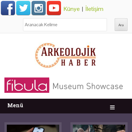
Künye
|
İletişim
Ara:
Menü