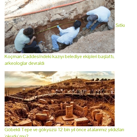
Sıtkı
Koçman Caddesi'ndeki kazıyı belediye ekipleri başlattı,
arkeologlar devraldı
Göbekli Tepe ve gökyüzü: 12 bin yıl önce atalarımız yıldızları
'okudu' mu?