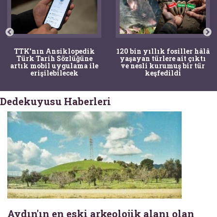
TTK'nın Ansiklopedik
120 bin yıllık fosiller hâlâ
Türk Tarih Sözlüğüne
yaşayan türlere ait çıktı
artık mobil uygulama ile
ve nesli kurumuş bir tür
erişilebilecek
keşfedildi
Dedekuyusu Haberleri
Aydın'ın en eski arkeolojik alanı olan