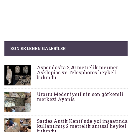
SON EKLENEN GALERILER
Aspendos'ta 2,20 metrelik mermer
Asklepios ve Telesphoros heykeli
bulundu
Urartu Medeniyeti'nin son görkemli
merkezi Ayanis
Sardes Antik Kenti'nde yol inşaatında
kullanılmış 2 metrelik anıtsal heykel
bulundu