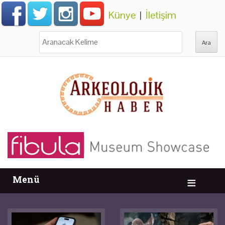
Künye
|
İletişim
Ara:
Menü