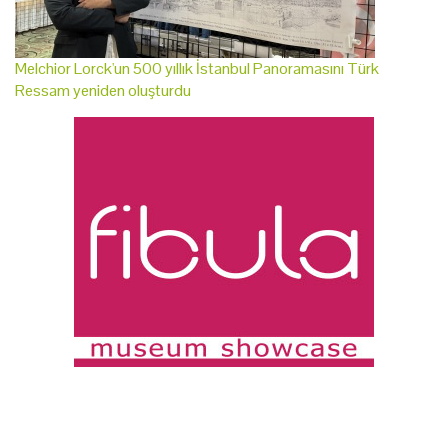
Melchior Lorck'un 500 yıllık İstanbul Panoramasını Türk
Ressam yeniden oluşturdu