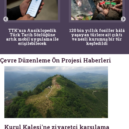
TTK'nın Ansiklopedik
120 bin yıllık fosiller hâlâ
Türk Tarih Sözlüğüne
yaşayan türlere ait çıktı
artık mobil uygulama ile
ve nesli kurumuş bir tür
erişilebilecek
keşfedildi
Çevre Düzenleme Ön Projesi Haberleri
Kurul Kalesi'ne ziyaretçi karşılama