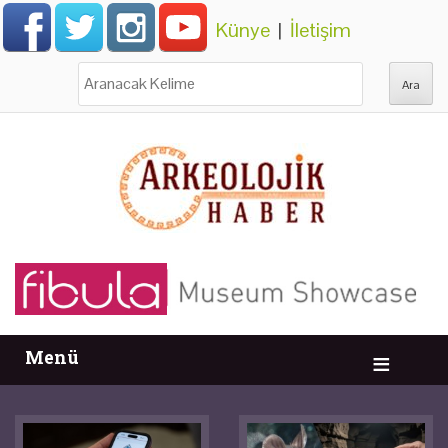
Künye
|
İletişim
Ara:
Menü