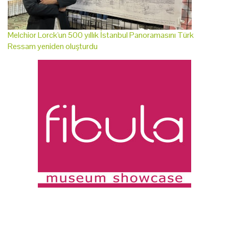
Melchior Lorck'un 500 yıllık İstanbul Panoramasını Türk
Ressam yeniden oluşturdu