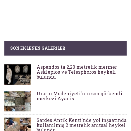
SON EKLENEN GALERILER
Aspendos'ta 2,20 metrelik mermer
Asklepios ve Telesphoros heykeli
bulundu
Urartu Medeniyeti'nin son görkemli
merkezi Ayanis
Sardes Antik Kenti'nde yol inşaatında
kullanılmış 2 metrelik anıtsal heykel
bulundu