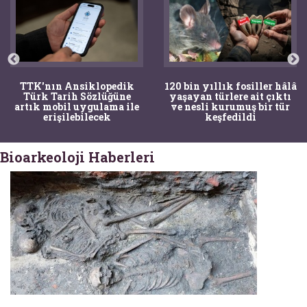
TTK'nın Ansiklopedik
120 bin yıllık fosiller hâlâ
Türk Tarih Sözlüğüne
yaşayan türlere ait çıktı
artık mobil uygulama ile
ve nesli kurumuş bir tür
erişilebilecek
keşfedildi
Bioarkeoloji Haberleri