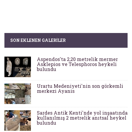
SON EKLENEN GALERILER
Aspendos'ta 2,20 metrelik mermer
Asklepios ve Telesphoros heykeli
bulundu
Urartu Medeniyeti'nin son görkemli
merkezi Ayanis
Sardes Antik Kenti'nde yol inşaatında
kullanılmış 2 metrelik anıtsal heykel
bulundu