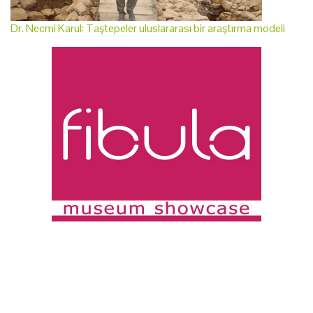
Dr. Necmi Karul: Taştepeler uluslararası bir araştırma modeli