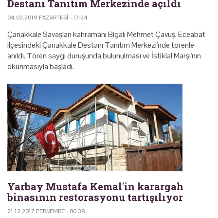
Destanı Tanıtım Merkezinde açıldı
04.03.2019 PAZARTESI - 17:24
Çanakkale Savaşları kahramanı Bigalı Mehmet Çavuş, Eceabat
ilçesindeki Çanakkale Destanı Tanıtım Merkezi'nde törenle
anıldı. Tören saygı duruşunda bulunulması ve İstiklal Marşı'nın
okunmasıyla başladı.
Yarbay Mustafa Kemal'in karargah
binasının restorasyonu tartışılıyor
21.12.2017 PERŞEMBE - 00:38