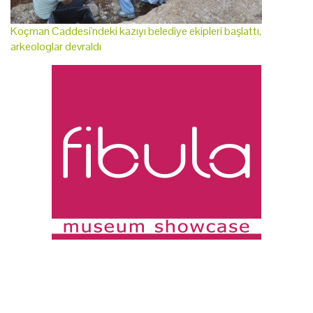
Koçman Caddesi'ndeki kazıyı belediye ekipleri başlattı,
arkeologlar devraldı