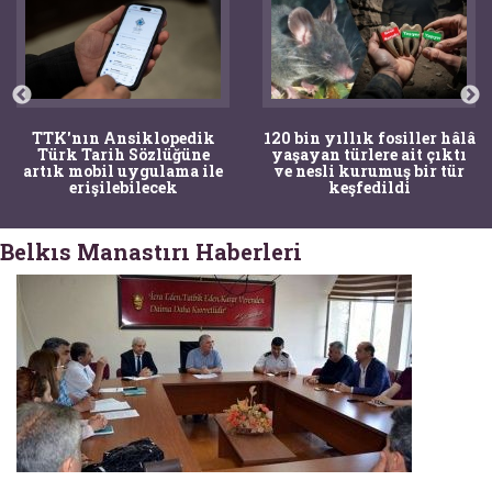
TTK'nın Ansiklopedik
120 bin yıllık fosiller hâlâ
Türk Tarih Sözlüğüne
yaşayan türlere ait çıktı
artık mobil uygulama ile
ve nesli kurumuş bir tür
erişilebilecek
keşfedildi
Belkıs Manastırı Haberleri