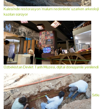
Kalesi'nde restorasyon 'malum nedenlerle' uzarken arkeoloji
kazıları sürüyor
Özbekistan Devlet Tarih Müzesi, dijital dönüşümle yenilendi
Sıtkı