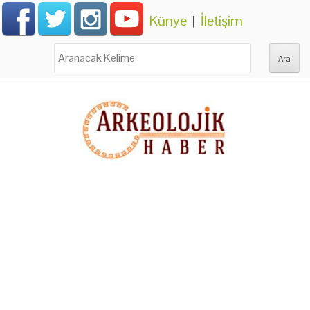
Künye
|
İletişim
Ara: