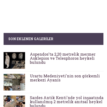
SON EKLENEN GALERILER
Aspendos'ta 2,20 metrelik mermer
Asklepios ve Telesphoros heykeli
bulundu
Urartu Medeniyeti'nin son görkemli
merkezi Ayanis
Sardes Antik Kenti'nde yol inşaatında
kullanılmış 2 metrelik anıtsal heykel
bulundu