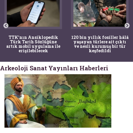
TTK'nın Ansiklopedik
120 bin yıllık fosiller hâlâ
Türk Tarih Sözlüğüne
yaşayan türlere ait çıktı
artık mobil uygulama ile
ve nesli kurumuş bir tür
erişilebilecek
keşfedildi
Arkeoloji Sanat Yayınları Haberleri