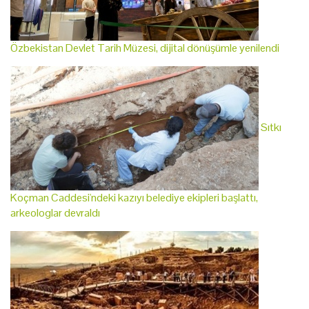
Özbekistan Devlet Tarih Müzesi, dijital dönüşümle yenilendi
Sıtkı
Koçman Caddesi'ndeki kazıyı belediye ekipleri başlattı,
arkeologlar devraldı