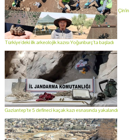
Çin'in
Türkiye'deki ilk arkeolojik kazısı Yoğunburç'ta başladı
Gaziantep'te 5 defineci kaçak kazı esnasında yakalandı