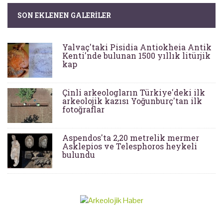
SON EKLENEN GALERILER
Yalvaç'taki Pisidia Antiokheia Antik
Kenti'nde bulunan 1500 yıllık litürjik
kap
Çinli arkeologların Türkiye'deki ilk
arkeolojik kazısı Yoğunburç'tan ilk
fotoğraflar
Aspendos'ta 2,20 metrelik mermer
Asklepios ve Telesphoros heykeli
bulundu