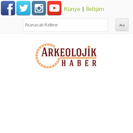
Künye
|
İletişim
Ara: