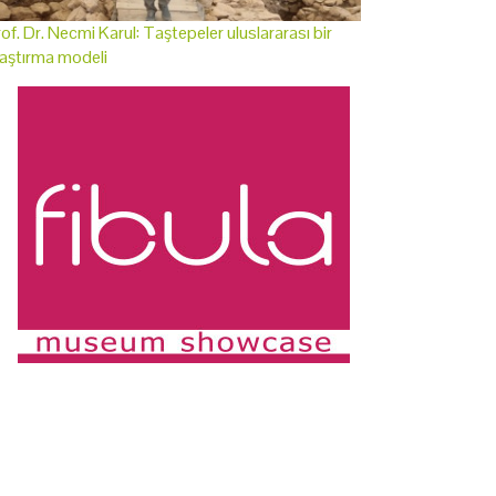
of. Dr. Necmi Karul: Taştepeler uluslararası bir
aştırma modeli