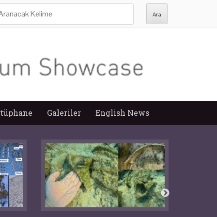
ra:
tüphane
Galeriler
English News