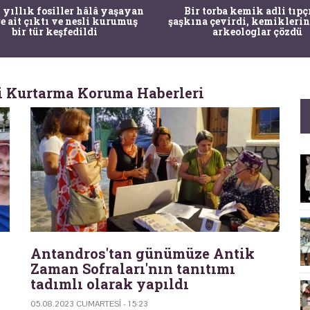
 yıllık fosiller hâlâ yaşayan
Bir torba kemik adli tıpç
re ait çıktı ve nesli kurumuş
şaşkına çevirdi, kemiklerin
bir tür keşfedildi
arkeologlar çözdü
i Kurtarma Koruma Haberleri
Antandros'tan günümüze Antik
Zaman Sofraları'nın tanıtımı
tadımlı olarak yapıldı
05.08.2023 CUMARTESI - 15:23