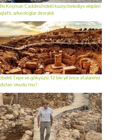
tkı Koçman Caddesi'ndeki kazıyı belediye ekipleri
şlattı, arkeologlar devraldı
bekli Tepe ve gökyüzü: 12 bin yıl önce atalarımız
ldızları 'okudu' mu?