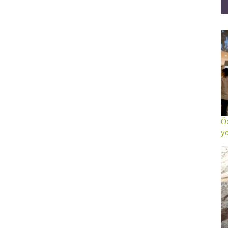
Öz
ye