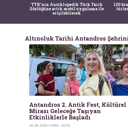
nrısı
TTK'nın Ansiklopedik Türk Tarih
120 bin
horos'un
Sözlüğüne artık mobil uygulama ile
türle
du
erişilebilecek
Altınoluk Tarihi Antandros Şehrin
Antandros 2. Antik Fest, Kültürel
Mirası Geleceğe Taşıyan
Etkinliklerle Başladı
26.06.2026 CUMA - 20:02