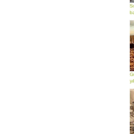
Sı
ba
Gö
yı