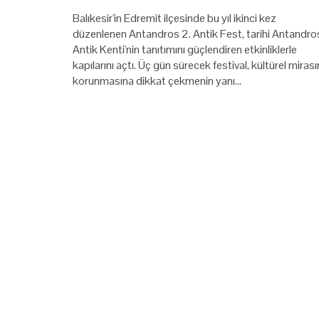
Balıkesir'in Edremit ilçesinde bu yıl ikinci kez
düzenlenen Antandros 2. Antik Fest, tarihi Antandro
Antik Kenti'nin tanıtımını güçlendiren etkinliklerle
kapılarını açtı. Üç gün sürecek festival, kültürel mirası
korunmasına dikkat çekmenin yanı…