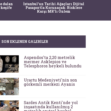
Ma
e dalan
İstanbul'un Tarihi Ağaçları Dijital
Operasy
 keşife
Pasaportla Korunacak: Risklere
M
Karşı MR'lı Önlem
SON EKLENEN GALERILER
Aspendos'ta 2,20 metrelik
mermer Asklepios ve
Telesphoros heykeli bulundu
Urartu Medeniyeti'nin son
görkemli merkezi Ayanis
Sardes Antik Kenti'nde yol
inşaatında kullanılmış 2
metrelik anıtsal heykel