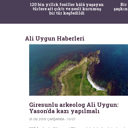
ürk Tarih
120 bin yıllık fosiller hâlâ yaşayan
Bir
gulama ile
türlere ait çıktı ve nesli kurumuş
şaşkın
bir tür keşfedildi
Ali Uygun Haberleri
Giresunlu arkeolog Ali Uygun:
Yason'da kazı yapılmalı
01.08.2018 ÇARŞAMBA - 10:07