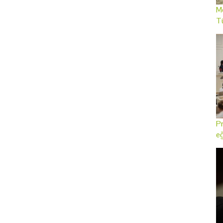
Me
T
Pr
eğ