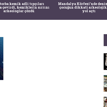
 torba kemik adli tıpçıları
Mandalya Körfezi’nde deniz
a çevirdi, kemiklerin sırrını
çocuğun dikkati arkeolojik
arkeologlar çözdü
yol açtı