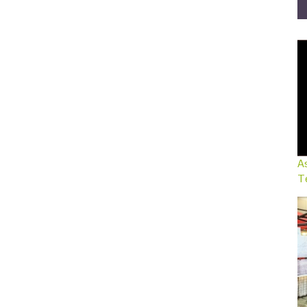
As
Te