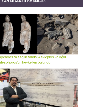
SON EKLENEN HABERLER
pendos'ta sağlık tanrısı Asklepios ve oğlu
lesphoros'un heykelleri bulundu