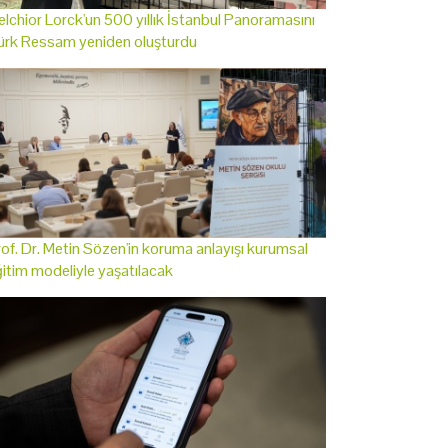
lchior Lorck'un 500 yıllık İstanbul Panoramasını
ürk Ressam yeniden oluşturdu
of. Dr. Metin Sözen'in koruma anlayışı kurumsal
itim modeliyle yaşatılacak