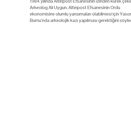
1984 yılında Altınpost Efsanesinin izinden kürek çek
Arkeolog Ali Uygun, Altınpost Efsanesinin Ordu
ekonomisine olumlu yansımaları olabilmesi için Yaso
Burnu’nda arkeolojik kazı yapılması gerektiğini söyled