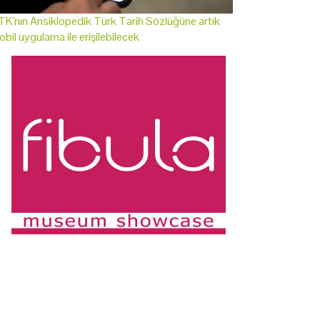
K'nın Ansiklopedik Türk Tarih Sözlüğüne artık
bil uygulama ile erişilebilecek