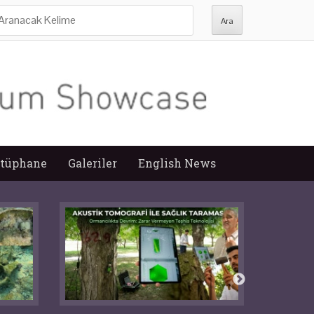
ra:
tüphane
Galeriler
English News