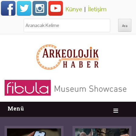
Künye
|
İletişim
Ara:
Menü