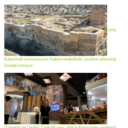
Urfa
Kalesi'nde restorasyon 'malum nedenlerle' uzarken arkeoloji
kazıları sürüyor
Özbekistan Devlet Tarih Müzesi, dijital dönüşümle yenilendi