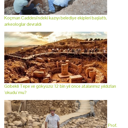
Koçman Caddesi'ndeki kazıyı belediye ekipleri başlattı,
arkeologlar devraldı
Göbekli Tepe ve gökyüzü: 12 bin yıl önce atalarımız yıldızları
'okudu' mu?
Prof.