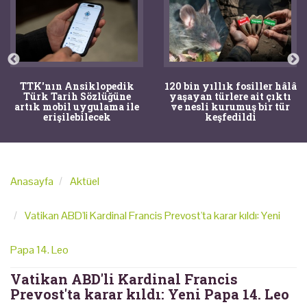
TTK'nın Ansiklopedik
120 bin yıllık fosiller hâlâ
Türk Tarih Sözlüğüne
yaşayan türlere ait çıktı
artık mobil uygulama ile
ve nesli kurumuş bir tür
erişilebilecek
keşfedildi
Anasayfa
Aktüel
Vatikan ABD'li Kardinal Francis Prevost'ta karar kıldı: Yeni
Papa 14. Leo
Vatikan ABD'li Kardinal Francis
Prevost'ta karar kıldı: Yeni Papa 14. Leo