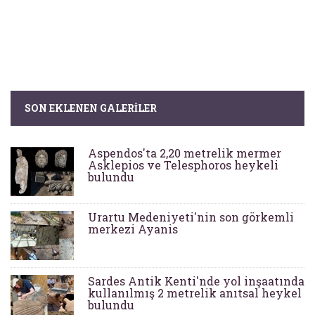
SON EKLENEN GALERILER
Aspendos'ta 2,20 metrelik mermer
Asklepios ve Telesphoros heykeli
bulundu
Urartu Medeniyeti'nin son görkemli
merkezi Ayanis
Sardes Antik Kenti'nde yol inşaatında
kullanılmış 2 metrelik anıtsal heykel
bulundu