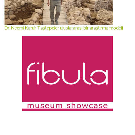
Dr. Necmi Karul: Taştepeler uluslararası bir araştırma modeli