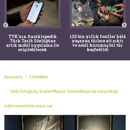
120 bin yıllık fosiller hâlâ
Bir torba kemik adli
yaşayan türlere ait çıktı
tıpçıları şaşkına çevirdi,
ve nesli kurumuş bir tür
kemiklerin sırrını
keşfedildi
arkeologlar çözdü
Anasayfa
Etkinlikler
Ünlü fotoğrafçı Isabel Munoz: Göbeklitepe’de bana hitap
eden manevi bir unsur var