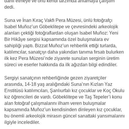
dahil etmeye ve onu kendi tarzımda anlamaya çalıştım"
dedi.
Suna ve İnan Kıraç Vakfı Pera Müzesi, ünlü fotoğrafçı
Isabel Muñoz’un Göbeklitepe ve çevresindeki arkeolojik
alanları çektiği fotoğraflardan oluşan Isabel Muñoz: Yeni
Bir Hikâye sergisi kapsamında özel buluşmalara ev
sahipliği yaptı. Bizzat Muñoz’un rehberlik ettiği turlarda,
katılımcılar, sanatçıyı daha yakından tanıma fırsatı bulurken
ilk kez Pera Müzesi’nde ziyarete sunulan serginin üretim
süreci ve eserler hakkında da ilk ağızdan bilgi edindiler.
Sergiyi sanatçının rehberliğinde gezen ziyaretçiler
arasında, 14-18 yaş aralığındaki Suna’nın Kızları Yaz
Enstitüsü katılımcıları, Şanlıurfalı kız çocuklar ve Koç Okulu
kız öğrencileri de vardı. Göbeklitepe ve Taş Tepeler’i konu
alan fotoğraf çalışmalarını ilham veren buluşmalar
kapsamında Muñoz’un kendisinden dinleyen kız çocuklar,
bu önemli arkeolojik mirasın güncel sanattaki yansımalarını
ilgiyle incelediler.