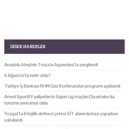
DIĞER HABERLER
Anadolu Ateşi'nin Troya'sı Aspendos'ta sergilendi
6 Ağustos'ta neler oldu?
Türkiye İş Bankası RHM Güz Konferansları programı açıklandı
Amed Sportif Faaliyetler'in Süper Lig maçları Diyarbakır'da
turizme yeni umut oldu
Yozgat'ta 8 kişilik defineci çetesi SİT alanında kazı yaparken
yakalandı