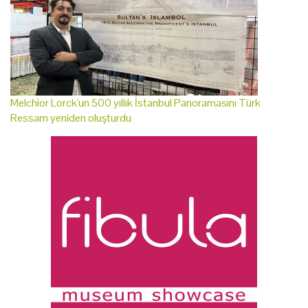
Melchior Lorck'un 500 yıllık İstanbul Panoramasını Türk
Ressam yeniden oluşturdu