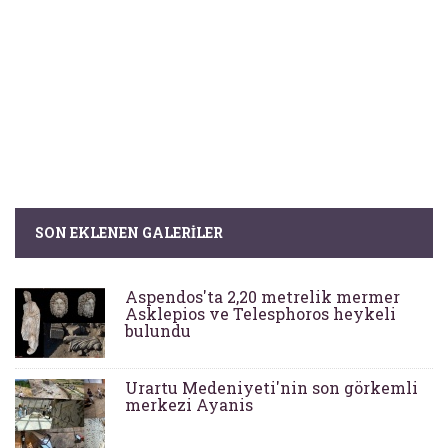
SON EKLENEN GALERILER
Aspendos'ta 2,20 metrelik mermer
Asklepios ve Telesphoros heykeli
bulundu
Urartu Medeniyeti'nin son görkemli
merkezi Ayanis