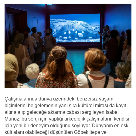
Çalışmalarında dünya üzerindeki benzersiz yaşam
biçimlerini belgelemenin yanı sıra kültürel mirası da kayıt
altına alıp geleceğe aktarma çabası sergileyen Isabel
Muñoz, bu sergi için yaptığı arkeolojik çalışmaların kendisi
için yeni bir deneyim olduğunu söylüyor. Dünyanın en eski
kült alanı olabileceği düşünülen Göbeklitepe ve