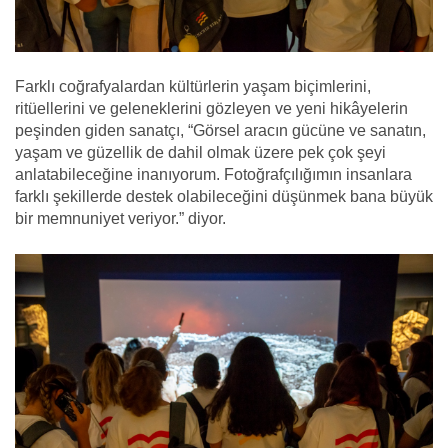
Farklı coğrafyalardan kültürlerin yaşam biçimlerini,
ritüellerini ve geleneklerini gözleyen ve yeni hikâyelerin
peşinden giden sanatçı, “Görsel aracın gücüne ve sanatın,
yaşam ve güzellik de dahil olmak üzere pek çok şeyi
anlatabileceğine inanıyorum. Fotoğrafçılığımın insanlara
farklı şekillerde destek olabileceğini düşünmek bana büyük
bir memnuniyet veriyor.” diyor.