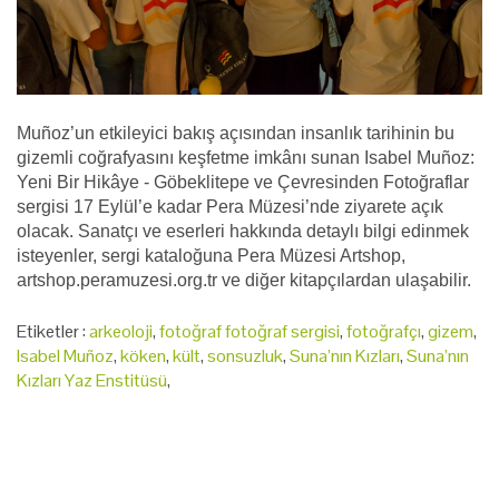
Muñoz’un etkileyici bakış açısından insanlık tarihinin bu
gizemli coğrafyasını keşfetme imkânı sunan Isabel Muñoz:
Yeni Bir Hikâye - Göbeklitepe ve Çevresinden Fotoğraflar
sergisi 17 Eylül’e kadar Pera Müzesi’nde ziyarete açık
olacak. Sanatçı ve eserleri hakkında detaylı bilgi edinmek
isteyenler, sergi kataloğuna Pera Müzesi Artshop,
artshop.peramuzesi.org.tr ve diğer kitapçılardan ulaşabilir.
Etiketler :
arkeoloji
,
fotoğraf fotoğraf sergisi
,
fotoğrafçı
,
gizem
,
Isabel Muñoz
,
köken
,
kült
,
sonsuzluk
,
Suna’nın Kızları
,
Suna’nın
Kızları Yaz Enstitüsü
,