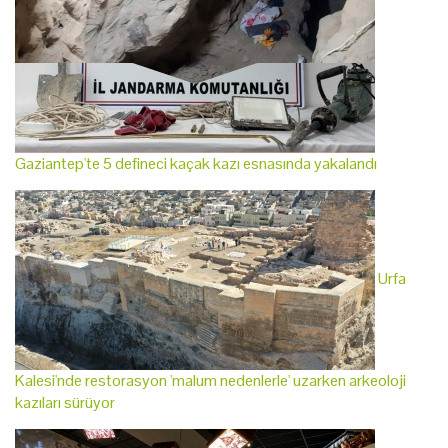
Gaziantep'te 5 defineci kaçak kazı esnasında yakalandı
Urfa
Kalesi'nde restorasyon 'malum nedenlerle' uzarken arkeoloji
kazıları sürüyor