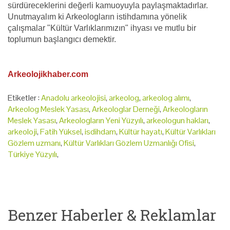
sürdüreceklerini değerli kamuoyuyla paylaşmaktadırlar.
Unutmayalım ki Arkeologların istihdamına yönelik
çalışmalar "Kültür Varlıklarımızın" ihyası ve mutlu bir
toplumun başlangıcı demektir.
Arkeolojikhaber.com
Etiketler :
Anadolu arkeolojisi
,
arkeolog
,
arkeolog alımı
,
Arkeolog Meslek Yasası
,
Arkeologlar Derneği
,
Arkeologların
Meslek Yasası
,
Arkeologların Yeni Yüzyılı
,
arkeologun hakları
,
arkeoloji
,
Fatih Yüksel
,
isdihdam
,
Kültür hayatı
,
Kültür Varlıkları
Gözlem uzmanı
,
Kültür Varlıkları Gözlem Uzmanlığı Ofisi
,
Türkiye Yüzyılı
,
Benzer Haberler & Reklamlar