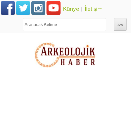
Künye
|
İletişim
Ara: