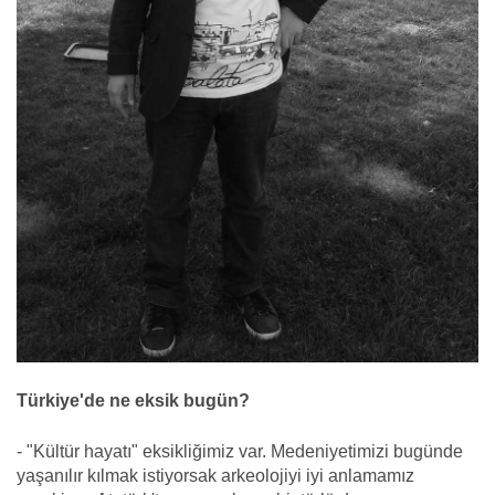
Türkiye'de ne eksik bugün?
- "Kültür hayatı" eksikliğimiz var. Medeniyetimizi bugünde
yaşanılır kılmak istiyorsak arkeolojiyi iyi anlamamız