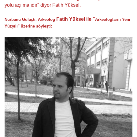
yolu açılmalıdır" diyor Fatih Yüksel.
Fatih Yüksel ile "
Nurbanu Gülaçtı, Arkeolog
Arkeologların Yeni
Yüzyılı" üzerine söyleşti: