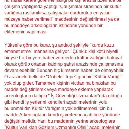
numaralı karara göre her hangi bir kişi arazisi üzerinde bir
çalışma yaptığında yaptığı "Çalışmalar sırasında bir kültür
varlığına rastlanılırsa çalışmalar durdurulup en yakın
müzeye haber verilmeli" maddesinin değiştirilmesi ya da
bu maddeye arkeologların istihdamı yönünde bir
eklemenin yapılması.
Yüksel'e göre bu karar, şu andaki şekliyle "kurda kuzu
emanet etme" manasına geliyor. "Çünkü: kişi kötü niyetli
biriyse hiç bir yere haber vermeden kültür varlığını hafriyat
olarak görüp ortadan kaldırıp şahsi arazisinde çalışmasına
devam edebilir. Bundan hiç kimsenin haberi de olmayabilir.
O arazideki belki de "Göbekli Tepe" gibi bir "Kültür Varlığı"
yok olup gider. Tamamen kişinin vicdanına bırakılan bu
madde değiştirilerek veya maddeye ekleme yapılarak
arkeologların da tıpkı " İş Güvenliği Uzmanları"nda olduğu
gibi kendi iş yerlerini kendileri açabilmelerinin yolu
bulunmalıdır. Kültür Varlığının yok edilmemesi için bu
madde Arkeologların kendi iş yerlerini açabilme yönünde
değiştirilmelidir. Yani bu maddenin yerine arkeologlara
"Kültür Varlıkları Gözlem Uzmanlığı Ofisi" açabilmelerinin