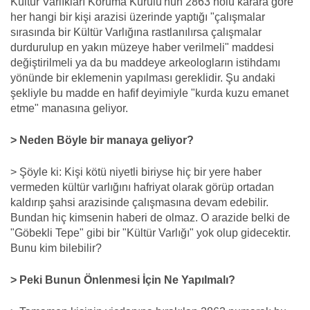
Kültür Varlıkları Koruma Kurulu'nun 2863 nolu karara göre
her hangi bir kişi arazisi üzerinde yaptığı "çalışmalar
sırasında bir Kültür Varlığına rastlanılırsa çalışmalar
durdurulup en yakın müzeye haber verilmeli" maddesi
değiştirilmeli ya da bu maddeye arkeologların istihdamı
yönünde bir eklemenin yapılması gereklidir. Şu andaki
şekliyle bu madde en hafif deyimiyle "kurda kuzu emanet
etme" manasına geliyor.
> Neden Böyle bir manaya geliyor?
> Şöyle ki: Kişi kötü niyetli biriyse hiç bir yere haber
vermeden kültür varlığını hafriyat olarak görüp ortadan
kaldırıp şahsi arazisinde çalışmasına devam edebilir.
Bundan hiç kimsenin haberi de olmaz. O arazide belki de
"Göbekli Tepe" gibi bir "Kültür Varlığı" yok olup gidecektir.
Bunu kim bilebilir?
> Peki Bunun Önlenmesi İçin Ne Yapılmalı?