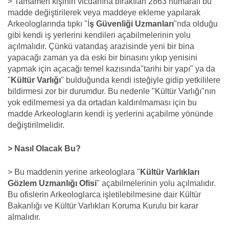
> Tamamen kişinin vicdanına bırakılan 2863 numaralı bu
madde değiştirilerek veya maddeye ekleme yapılarak
Arkeologlarında tıpkı "İ
ş Güvenliği Uzmanları
"nda olduğu
gibi kendi iş yerlerini kendileri açabilmelerinin yolu
açılmalıdır. Çünkü vatandaş arazisinde yeni bir bina
yapacağı zaman ya da eski bir binasını yıkıp yenisini
yapmak için açacağı temel kazısında"tarihi bir yapı" ya da
"
Kültür Varlığı
" bulduğunda kendi isteğiyle gidip yetkililere
bildirmesi zor bir durumdur. Bu nedenle "Kültür Varlığı"nın
yok edilmemesi ya da ortadan kaldırılmaması için bu
madde Arkeologların kendi iş yerlerini açabilme yönünde
değiştirilmelidir.
> Nasıl Olacak Bu?
> Bu maddenin yerine arkeologlara "
Kültür Varlıkları
Gözlem Uzmanlığı Ofisi
" açabilmelerinin yolu açılmalıdır.
Bu ofislerin Arkeologlarca işletilebilmesine dair Kültür
Bakanlığı ve Kültür Varlıkları Koruma Kurulu bir karar
almalıdır.