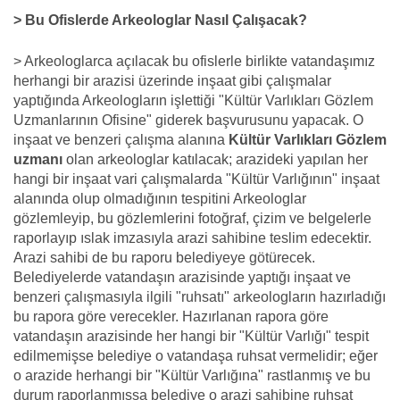
> Bu Ofislerde Arkeologlar Nasıl Çalışacak?
> Arkeologlarca açılacak bu ofislerle birlikte vatandaşımız
herhangi bir arazisi üzerinde inşaat gibi çalışmalar
yaptığında Arkeologların işlettiği "Kültür Varlıkları Gözlem
Uzmanlarının Ofisine" giderek başvurusunu yapacak. O
inşaat ve benzeri çalışma alanına
Kültür Varlıkları Gözlem
uzmanı
olan arkeologlar katılacak; arazideki yapılan her
hangi bir inşaat vari çalışmalarda "Kültür Varlığının" inşaat
alanında olup olmadığının tespitini Arkeologlar
gözlemleyip, bu gözlemlerini fotoğraf, çizim ve belgelerle
raporlayıp ıslak imzasıyla arazi sahibine teslim edecektir.
Arazi sahibi de bu raporu belediyeye götürecek.
Belediyelerde vatandaşın arazisinde yaptığı inşaat ve
benzeri çalışmasıyla ilgili "ruhsatı" arkeologların hazırladığı
bu rapora göre verecekler. Hazırlanan rapora göre
vatandaşın arazisinde her hangi bir "Kültür Varlığı" tespit
edilmemişse belediye o vatandaşa ruhsat vermelidir; eğer
o arazide herhangi bir "Kültür Varlığına" rastlanmış ve bu
durum raporlanmışsa belediye o arazi sahibine ruhsat