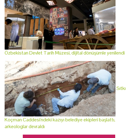
Özbekistan Devlet Tarih Müzesi, dijital dönüşümle yenilendi
Sıtkı
Koçman Caddesi'ndeki kazıyı belediye ekipleri başlattı,
arkeologlar devraldı