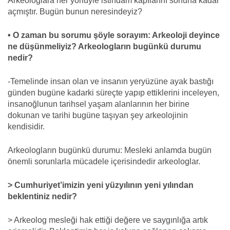
Arkeologlara her yönüyle istihdam kapılarını sonuna kadar
açmıştır. Bugün bunun neresindeyiz?
• O zaman bu sorumu şöyle sorayım: Arkeoloji deyince
ne düşünmeliyiz? Arkeologların bugünkü durumu
nedir?
-Temelinde insan olan ve insanın yeryüzüne ayak bastığı
günden bugüne kadarki süreçte yapıp ettiklerini inceleyen,
insanoğlunun tarihsel yaşam alanlarının her birine
dokunan ve tarihi bugüne taşıyan şey arkeolojinin
kendisidir.
Arkeologların bugünkü durumu: Mesleki anlamda bugün
önemli sorunlarla mücadele içerisindedir arkeologlar.
> Cumhuriyet’imizin yeni yüzyılının yeni yılından
beklentiniz nedir?
> Arkeolog mesleği hak ettiği değere ve saygınlığa artık