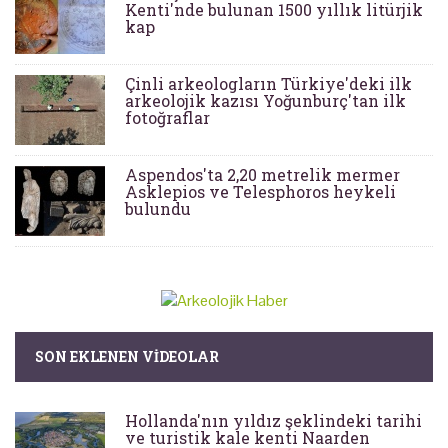
Kenti'nde bulunan 1500 yıllık litürjik
kap
Çinli arkeologların Türkiye'deki ilk
arkeolojik kazısı Yoğunburç'tan ilk
fotoğraflar
Aspendos'ta 2,20 metrelik mermer
Asklepios ve Telesphoros heykeli
bulundu
SON EKLENEN VIDEOLAR
Hollanda'nın yıldız şeklindeki tarihi
ve turistik kale kenti Naarden