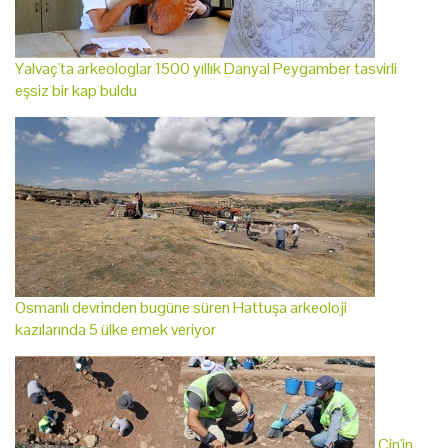
Yalvaç'ta arkeologlar 1500 yıllık Danyal Peygamber tasvirli
eşsiz bir kap buldu
Osmanlı devrinden bugüne süren Hattuşa arkeoloji
kazılarında 5 ülke emek veriyor
Çin'in