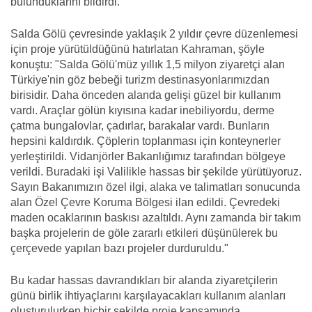
bulunduklarını bildirdi.
Salda Gölü çevresinde yaklaşık 2 yıldır çevre düzenlemesi
için proje yürütüldüğünü hatırlatan Kahraman, şöyle
konuştu: "Salda Gölü'müz yıllık 1,5 milyon ziyaretçi alan
Türkiye'nin göz bebeği turizm destinasyonlarımızdan
birisidir. Daha önceden alanda gelişi güzel bir kullanım
vardı. Araçlar gölün kıyısına kadar inebiliyordu, derme
çatma bungalovlar, çadırlar, barakalar vardı. Bunların
hepsini kaldırdık. Çöplerin toplanması için konteynerler
yerleştirildi. Vidanjörler Bakanlığımız tarafından bölgeye
verildi. Buradaki işi Valilikle hassas bir şekilde yürütüyoruz.
Sayın Bakanımızın özel ilgi, alaka ve talimatları sonucunda
alan Özel Çevre Koruma Bölgesi ilan edildi. Çevredeki
maden ocaklarının baskısı azaltıldı. Aynı zamanda bir takım
başka projelerin de göle zararlı etkileri düşünülerek bu
çerçevede yapılan bazı projeler durduruldu."
Bu kadar hassas davrandıkları bir alanda ziyaretçilerin
günü birlik ihtiyaçlarını karşılayacakları kullanım alanları
oluşturulurken hiçbir şekilde proje kapsamında