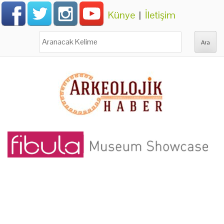
Künye
|
İletişim
Ara: