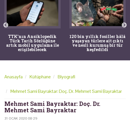
TTK'nın Ansiklopedik
120 bin yıllık fosiller hâlâ
Türk Tarih Sözlüğüne
yaşayan türlere ait çıktı
artık mobil uygulama ile
ve nesli kurumuş bir tür
erişilebilecek
keşfedildi
Anasayfa
Kütüphane
Biyografi
Mehmet Sami Bayraktar: Doç. Dr. Mehmet Sami Bayraktar
Mehmet Sami Bayraktar: Doç. Dr.
Mehmet Sami Bayraktar
31 OCAK 2020 08:29