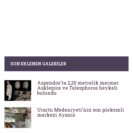
SON EKLENEN GALERILER
Aspendos'ta 2,20 metrelik mermer
Asklepios ve Telesphoros heykeli
bulundu
Urartu Medeniyeti'nin son görkemli
merkezi Ayanis