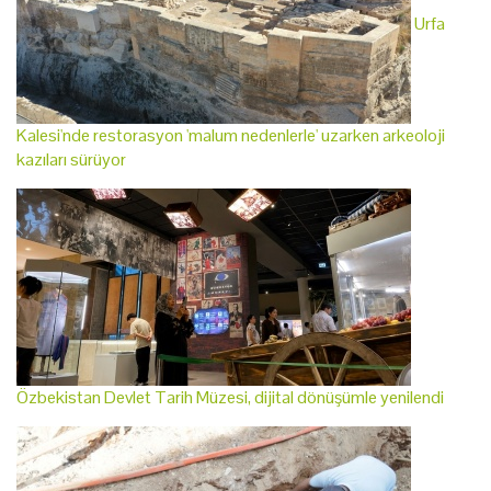
Urfa
Kalesi'nde restorasyon 'malum nedenlerle' uzarken arkeoloji
kazıları sürüyor
Özbekistan Devlet Tarih Müzesi, dijital dönüşümle yenilendi