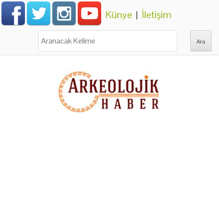
Künye
|
İletişim
Ara: