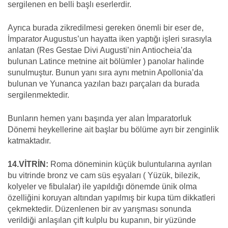
sergilenen en belli başlı eserlerdir.
Ayrıca burada zikredilmesi gereken önemli bir eser de,
İmparator Augustus’un hayatta iken yaptığı işleri sırasıyla
anlatan (Res Gestae Divi Augusti’nin Antiocheia’da
bulunan Latince metnine ait bölümler ) panolar halinde
sunulmuştur. Bunun yanı sıra aynı metnin Apollonia’da
bulunan ve Yunanca yazılan bazı parçaları da burada
sergilenmektedir.
Bunların hemen yanı başında yer alan İmparatorluk
Dönemi heykellerine ait başlar bu bölüme ayrı bir zenginlik
katmaktadır.
14.VİTRİN:
Roma döneminin küçük buluntularına ayrılan
bu vitrinde bronz ve cam süs eşyaları ( Yüzük, bilezik,
kolyeler ve fibulalar) ile yapıldığı dönemde ünik olma
özelliğini koruyan altından yapılmış bir kupa tüm dikkatleri
çekmektedir. Düzenlenen bir av yarışması sonunda
verildiği anlaşılan çift kulplu bu kupanın, bir yüzünde