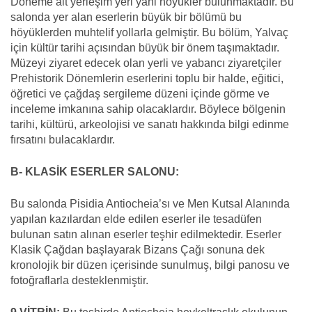
Döneme ait yerleşim yeri yani höyükler bulunmaktadır. Bu
salonda yer alan eserlerin büyük bir bölümü bu
höyüklerden muhtelif yollarla gelmiştir. Bu bölüm, Yalvaç
için kültür tarihi açısından büyük bir önem taşımaktadır.
Müzeyi ziyaret edecek olan yerli ve yabancı ziyaretçiler
Prehistorik Dönemlerin eserlerini toplu bir halde, eğitici,
öğretici ve çağdaş sergileme düzeni içinde görme ve
inceleme imkanına sahip olacaklardır. Böylece bölgenin
tarihi, kültürü, arkeolojisi ve sanatı hakkında bilgi edinme
fırsatını bulacaklardır.
B- KLASİK ESERLER SALONU:
Bu salonda Pisidia Antiocheia’sı ve Men Kutsal Alanında
yapılan kazılardan elde edilen eserler ile tesadüfen
bulunan satın alınan eserler teşhir edilmektedir. Eserler
Klasik Çağdan başlayarak Bizans Çağı sonuna dek
kronolojik bir düzen içerisinde sunulmuş, bilgi panosu ve
fotoğraflarla desteklenmiştir.