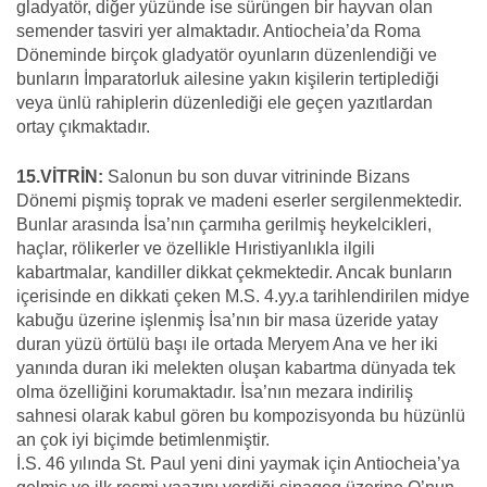
gladyatör, diğer yüzünde ise sürüngen bir hayvan olan
semender tasviri yer almaktadır. Antiocheia’da Roma
Döneminde birçok gladyatör oyunların düzenlendiği ve
bunların İmparatorluk ailesine yakın kişilerin tertiplediği
veya ünlü rahiplerin düzenlediği ele geçen yazıtlardan
ortay çıkmaktadır.
15.VİTRİN:
Salonun bu son duvar vitrininde Bizans
Dönemi pişmiş toprak ve madeni eserler sergilenmektedir.
Bunlar arasında İsa’nın çarmıha gerilmiş heykelcikleri,
haçlar, rölikerler ve özellikle Hıristiyanlıkla ilgili
kabartmalar, kandiller dikkat çekmektedir. Ancak bunların
içerisinde en dikkati çeken M.S. 4.yy.a tarihlendirilen midye
kabuğu üzerine işlenmiş İsa’nın bir masa üzeride yatay
duran yüzü örtülü başı ile ortada Meryem Ana ve her iki
yanında duran iki melekten oluşan kabartma dünyada tek
olma özelliğini korumaktadır. İsa’nın mezara indiriliş
sahnesi olarak kabul gören bu kompozisyonda bu hüzünlü
an çok iyi biçimde betimlenmiştir.
İ.S. 46 yılında St. Paul yeni dini yaymak için Antiocheia’ya