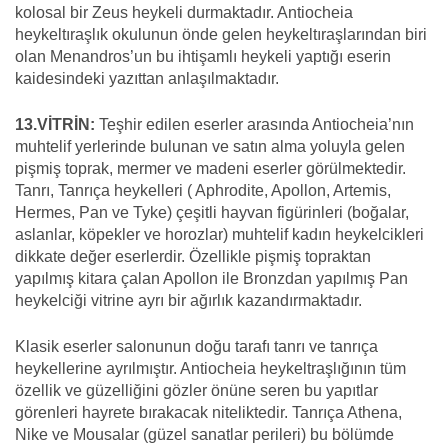
kolosal bir Zeus heykeli durmaktadır. Antiocheia
heykeltıraşlık okulunun önde gelen heykeltıraşlarından biri
olan Menandros’un bu ihtişamlı heykeli yaptığı eserin
kaidesindeki yazıttan anlaşılmaktadır.
13.VİTRİN:
Teşhir edilen eserler arasında Antiocheia’nın
muhtelif yerlerinde bulunan ve satın alma yoluyla gelen
pişmiş toprak, mermer ve madeni eserler görülmektedir.
Tanrı, Tanrıça heykelleri ( Aphrodite, Apollon, Artemis,
Hermes, Pan ve Tyke) çeşitli hayvan figürinleri (boğalar,
aslanlar, köpekler ve horozlar) muhtelif kadın heykelcikleri
dikkate değer eserlerdir. Özellikle pişmiş topraktan
yapılmış kitara çalan Apollon ile Bronzdan yapılmış Pan
heykelciği vitrine ayrı bir ağırlık kazandırmaktadır.
Klasik eserler salonunun doğu tarafı tanrı ve tanrıça
heykellerine ayrılmıştır. Antiocheia heykeltraşlığının tüm
özellik ve güzelliğini gözler önüne seren bu yapıtlar
görenleri hayrete bırakacak niteliktedir. Tanrıça Athena,
Nike ve Mousalar (güzel sanatlar perileri) bu bölümde