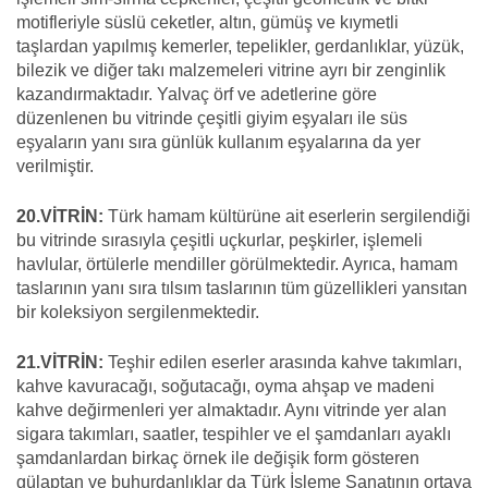
motifleriyle süslü ceketler, altın, gümüş ve kıymetli
taşlardan yapılmış kemerler, tepelikler, gerdanlıklar, yüzük,
bilezik ve diğer takı malzemeleri vitrine ayrı bir zenginlik
kazandırmaktadır. Yalvaç örf ve adetlerine göre
düzenlenen bu vitrinde çeşitli giyim eşyaları ile süs
eşyaların yanı sıra günlük kullanım eşyalarına da yer
verilmiştir.
20.VİTRİN:
Türk hamam kültürüne ait eserlerin sergilendiği
bu vitrinde sırasıyla çeşitli uçkurlar, peşkirler, işlemeli
havlular, örtülerle mendiller görülmektedir. Ayrıca, hamam
taslarının yanı sıra tılsım taslarının tüm güzellikleri yansıtan
bir koleksiyon sergilenmektedir.
21.VİTRİN:
Teşhir edilen eserler arasında kahve takımları,
kahve kavuracağı, soğutacağı, oyma ahşap ve madeni
kahve değirmenleri yer almaktadır. Aynı vitrinde yer alan
sigara takımları, saatler, tespihler ve el şamdanları ayaklı
şamdanlardan birkaç örnek ile değişik form gösteren
gülaptan ve buhurdanlıklar da Türk İşleme Sanatının ortaya