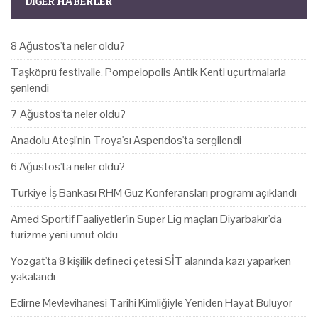
DIĞER HABERLER
8 Ağustos'ta neler oldu?
Taşköprü festivalle, Pompeiopolis Antik Kenti uçurtmalarla
şenlendi
7 Ağustos'ta neler oldu?
Anadolu Ateşi'nin Troya'sı Aspendos'ta sergilendi
6 Ağustos'ta neler oldu?
Türkiye İş Bankası RHM Güz Konferansları programı açıklandı
Amed Sportif Faaliyetler'in Süper Lig maçları Diyarbakır'da
turizme yeni umut oldu
Yozgat'ta 8 kişilik defineci çetesi SİT alanında kazı yaparken
yakalandı
Edirne Mevlevihanesi Tarihi Kimliğiyle Yeniden Hayat Buluyor