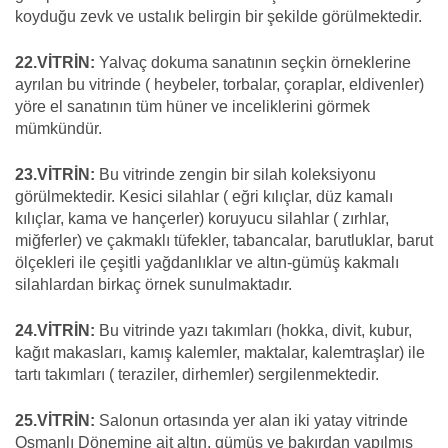
koyduğu zevk ve ustalık belirgin bir şekilde görülmektedir.
22.VİTRİN:
Yalvaç dokuma sanatının seçkin örneklerine
ayrılan bu vitrinde ( heybeler, torbalar, çoraplar, eldivenler)
yöre el sanatının tüm hüner ve inceliklerini görmek
mümkündür.
23.VİTRİN:
Bu vitrinde zengin bir silah koleksiyonu
görülmektedir. Kesici silahlar ( eğri kılıçlar, düz kamalı
kılıçlar, kama ve hançerler) koruyucu silahlar ( zırhlar,
miğferler) ve çakmaklı tüfekler, tabancalar, barutluklar, barut
ölçekleri ile çeşitli yağdanlıklar ve altın-gümüş kakmalı
silahlardan birkaç örnek sunulmaktadır.
24.VİTRİN:
Bu vitrinde yazı takımları (hokka, divit, kubur,
kağıt makasları, kamış kalemler, maktalar, kalemtraşlar) ile
tartı takımları ( teraziler, dirhemler) sergilenmektedir.
25.VİTRİN:
Salonun ortasında yer alan iki yatay vitrinde
Osmanlı Dönemine ait altın, gümüş ve bakırdan yapılmış