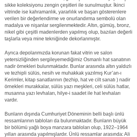
sikke koleksiyonu zengin çeşitleri ile sunulmuştur. İkinci
vitrinde ise kahramanlık, yararlılık ve başarı gösterenlere
verilen bir değerlendirme ve onurlandırma sembolü olan
madalya ve nişanlar sergilenmektedir. Altın, gümüş, bronz,
nikel gibi çeşitli madenlerden yapılmış olup, bazıları değerli
taşlarla veya mine tekniğinde dekorlanmıştır.
Ayrıca depolarımızda korunan fakat vitrin ve salon
yetersizliğinden sergileyemediğimiz Osmanlı hat sanatının
nadir örnekleri bulunmaktadır. Bunlar arasında altın yaldızlı
ve tezhipli sülüs, nesih ve muhakkak yazılmış Kur’an-ı
Kerimler, kitap sanatlarının (tezhip, hat ve cilt sanatı ) nadir
örnekleri murakkalar, sülüs yazı meşkleri, celi sülüs hatlar,
musanna yazı levhaları, hilye-i saadet ile hat levhaları
vardır.
Bunların dışında Cumhuriyet Döneminin belli başlı ünlü
ressamlarının tabloları da bulunmaktadır. Bunların büyük
bir bölümü yağlı boya manzara tabloları olup, 1922–1964
yılları arasında yapılmışlardır. Ünlü ressamlar arasında: Ali