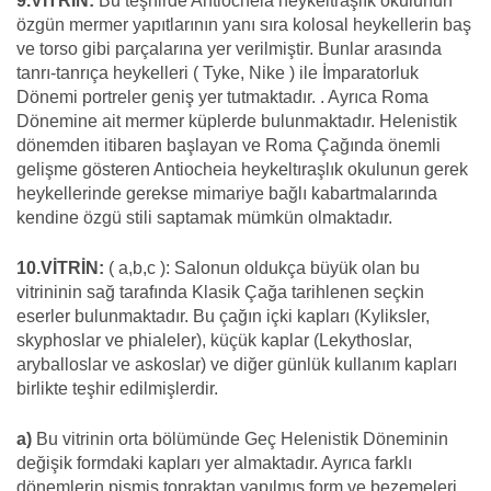
9.VİTRİN:
Bu teşhirde Antiocheia heykeltraşlık okulunun
özgün mermer yapıtlarının yanı sıra kolosal heykellerin baş
ve torso gibi parçalarına yer verilmiştir. Bunlar arasında
tanrı-tanrıça heykelleri ( Tyke, Nike ) ile İmparatorluk
Dönemi portreler geniş yer tutmaktadır. . Ayrıca Roma
Dönemine ait mermer küplerde bulunmaktadır. Helenistik
dönemden itibaren başlayan ve Roma Çağında önemli
gelişme gösteren Antiocheia heykeltıraşlık okulunun gerek
heykellerinde gerekse mimariye bağlı kabartmalarında
kendine özgü stili saptamak mümkün olmaktadır.
10.VİTRİN:
( a,b,c ): Salonun oldukça büyük olan bu
vitrininin sağ tarafında Klasik Çağa tarihlenen seçkin
eserler bulunmaktadır. Bu çağın içki kapları (Kyliksler,
skyphoslar ve phialeler), küçük kaplar (Lekythoslar,
aryballoslar ve askoslar) ve diğer günlük kullanım kapları
birlikte teşhir edilmişlerdir.
a)
Bu vitrinin orta bölümünde Geç Helenistik Döneminin
değişik formdaki kapları yer almaktadır. Ayrıca farklı
dönemlerin pişmiş topraktan yapılmış form ve bezemeleri