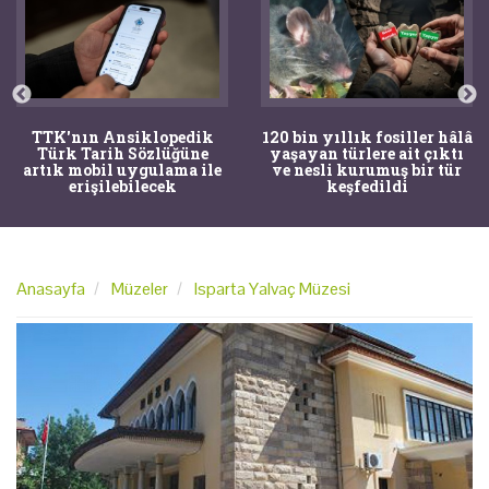
TTK'nın Ansiklopedik
120 bin yıllık fosiller hâlâ
Türk Tarih Sözlüğüne
yaşayan türlere ait çıktı
artık mobil uygulama ile
ve nesli kurumuş bir tür
erişilebilecek
keşfedildi
Anasayfa
Müzeler
Isparta Yalvaç Müzesi