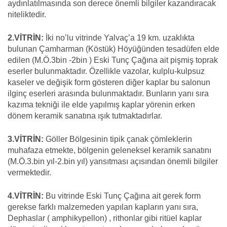
aydınlatılmasında son derece önemli bilgiler kazandıracak
niteliktedir.
2.VİTRİN:
İki no’lu vitrinde Yalvaç’a 19 km. uzaklıkta
bulunan Çamharman (Köstük) Höyüğünden tesadüfen elde
edilen (M.Ö.3bin -2bin ) Eski Tunç Çağına ait pişmiş toprak
eserler bulunmaktadır. Özellikle vazolar, kulplu-kulpsuz
kaseler ve değişik form gösteren diğer kaplar bu salonun
ilginç eserleri arasında bulunmaktadır. Bunların yanı sıra
kazıma tekniği ile elde yapılmış kaplar yörenin erken
dönem keramik sanatına ışık tutmaktadırlar.
3.VİTRİN:
Göller Bölgesinin tipik çanak çömleklerin
muhafaza etmekte, bölgenin geleneksel keramik sanatını
(M.Ö.3.bin yıl-2.bin yıl) yansıtması açısından önemli bilgiler
vermektedir.
4.VİTRİN:
Bu vitrinde Eski Tunç Çağına ait gerek form
gerekse farklı malzemeden yapılan kapların yanı sıra,
Dephaslar ( amphikypellon) , rithonlar gibi ritüel kaplar