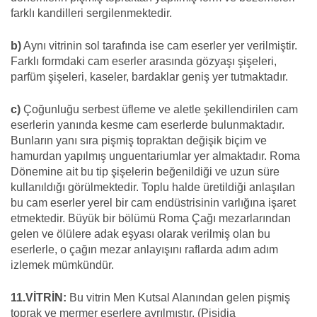
farklı kandilleri sergilenmektedir.
b)
Aynı vitrinin sol tarafında ise cam eserler yer verilmiştir.
Farklı formdaki cam eserler arasında gözyaşı şişeleri,
parfüm şişeleri, kaseler, bardaklar geniş yer tutmaktadır.
c)
Çoğunluğu serbest üfleme ve aletle şekillendirilen cam
eserlerin yanında kesme cam eserlerde bulunmaktadır.
Bunların yanı sıra pişmiş topraktan değişik biçim ve
hamurdan yapılmış unguentariumlar yer almaktadır. Roma
Dönemine ait bu tip şişelerin beğenildiği ve uzun süre
kullanıldığı görülmektedir. Toplu halde üretildiği anlaşılan
bu cam eserler yerel bir cam endüstrisinin varlığına işaret
etmektedir. Büyük bir bölümü Roma Çağı mezarlarından
gelen ve ölülere adak eşyası olarak verilmiş olan bu
eserlerle, o çağın mezar anlayışını raflarda adım adım
izlemek mümkündür.
11.VİTRİN:
Bu vitrin Men Kutsal Alanından gelen pişmiş
toprak ve mermer eserlere ayrılmıştır. (Pisidia