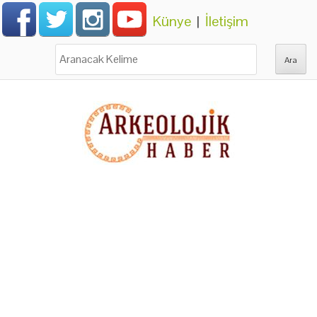
Künye
|
İletişim
Ara: