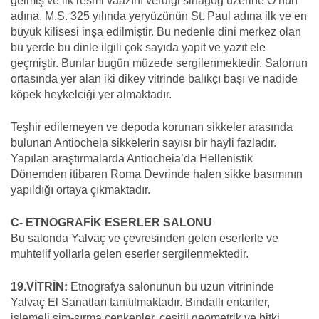
gelmiş ve ilk resmi vaazını verdiği sinagog üzerine O’nun
adına, M.S. 325 yılında yeryüzünün St. Paul adına ilk ve en
büyük kilisesi inşa edilmiştir. Bu nedenle dini merkez olan
bu yerde bu dinle ilgili çok sayıda yapıt ve yazıt ele
geçmiştir. Bunlar bugün müzede sergilenmektedir. Salonun
ortasında yer alan iki dikey vitrinde balıkçı başı ve nadide
köpek heykelciği yer almaktadır.
Teşhir edilemeyen ve depoda korunan sikkeler arasında
bulunan Antiocheia sikkelerin sayısı bir hayli fazladır.
Yapılan araştırmalarda Antiocheia’da Hellenistik
Dönemden itibaren Roma Devrinde halen sikke basımının
yapıldığı ortaya çıkmaktadır.
C- ETNOGRAFİK ESERLER SALONU
Bu salonda Yalvaç ve çevresinden gelen eserlerle ve
muhtelif yollarla gelen eserler sergilenmektedir.
19.VİTRİN:
Etnografya salonunun bu uzun vitrininde
Yalvaç El Sanatları tanıtılmaktadır. Bindallı entariler,
işlemeli sim-sırma cepkenler, çeşitli geometrik ve bitki