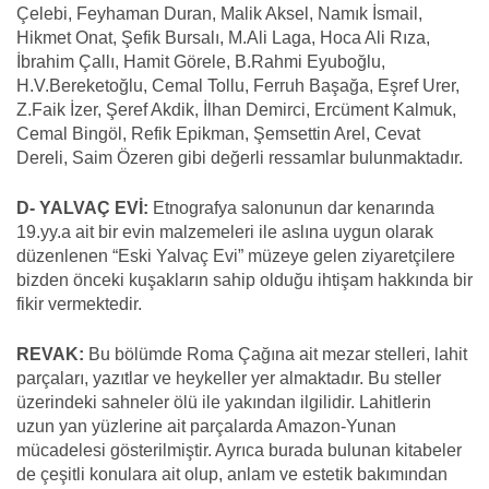
Çelebi, Feyhaman Duran, Malik Aksel, Namık İsmail,
Hikmet Onat, Şefik Bursalı, M.Ali Laga, Hoca Ali Rıza,
İbrahim Çallı, Hamit Görele, B.Rahmi Eyuboğlu,
H.V.Bereketoğlu, Cemal Tollu, Ferruh Başağa, Eşref Urer,
Z.Faik İzer, Şeref Akdik, İlhan Demirci, Ercüment Kalmuk,
Cemal Bingöl, Refik Epikman, Şemsettin Arel, Cevat
Dereli, Saim Özeren gibi değerli ressamlar bulunmaktadır.
D- YALVAÇ EVİ:
Etnografya salonunun dar kenarında
19.yy.a ait bir evin malzemeleri ile aslına uygun olarak
düzenlenen “Eski Yalvaç Evi” müzeye gelen ziyaretçilere
bizden önceki kuşakların sahip olduğu ihtişam hakkında bir
fikir vermektedir.
REVAK:
Bu bölümde Roma Çağına ait mezar stelleri, lahit
parçaları, yazıtlar ve heykeller yer almaktadır. Bu steller
üzerindeki sahneler ölü ile yakından ilgilidir. Lahitlerin
uzun yan yüzlerine ait parçalarda Amazon-Yunan
mücadelesi gösterilmiştir. Ayrıca burada bulunan kitabeler
de çeşitli konulara ait olup, anlam ve estetik bakımından