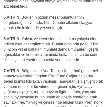
dönemin dinsel hayatını ortaya koyması bakımından önem
arz etmektedir.
5.VİTRİN:
Bölgenin özgün mezar buluntularının
sergilendiği bu vitrinde, Hitit Dönemi etkilerini taşıyan
çanak-çömleklere de yer verilmiştir.
6.VİTRİN:
Yalvaç ve çevresinde satın alma yoluyla elde
edilen eserler sergilenmiştir. Bunlar arasında (M.Ö. 3.bin
yıl-2.bin yıl) el baltaları, muhtelif damga mühürleri, çeşitli
ağırşaklar ve keramik yapımında kullanılan fırça bu serinin
dikkat çeken eserleri arasında yer almaktadır.
7.VİTRİN:
Bölgemizde Ana Tanrıça Kültürünü göstermek
amacıyla Neolitik Çağdan Eski Tunç Çağlarına kadar
gelen pişmiş topraktan yapılmış Tanrıçalar ile pişmiş toprak
ve mermer İdoller bu vitrinde sergilenmiştir. Ayrıca aynı
çağlara ait pişmiş toprak hayvan figürinlerinin, yanı sıra
çocuk oyuncakları bu bölümün en gözde eserleri olarak
sayılabilirler. Yalvaç ve çevresinde elliden fazla Prehistorik