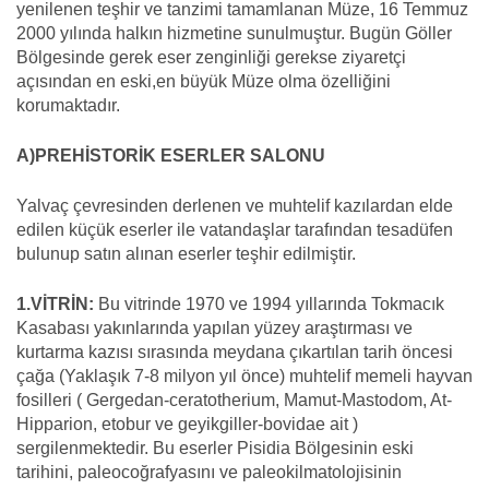
yenilenen teşhir ve tanzimi tamamlanan Müze, 16 Temmuz
2000 yılında halkın hizmetine sunulmuştur. Bugün Göller
Bölgesinde gerek eser zenginliği gerekse ziyaretçi
açısından en eski,en büyük Müze olma özelliğini
korumaktadır.
A)PREHİSTORİK ESERLER SALONU
Yalvaç çevresinden derlenen ve muhtelif kazılardan elde
edilen küçük eserler ile vatandaşlar tarafından tesadüfen
bulunup satın alınan eserler teşhir edilmiştir.
1.VİTRİN:
Bu vitrinde 1970 ve 1994 yıllarında Tokmacık
Kasabası yakınlarında yapılan yüzey araştırması ve
kurtarma kazısı sırasında meydana çıkartılan tarih öncesi
çağa (Yaklaşık 7-8 milyon yıl önce) muhtelif memeli hayvan
fosilleri ( Gergedan-ceratotherium, Mamut-Mastodom, At-
Hipparion, etobur ve geyikgiller-bovidae ait )
sergilenmektedir. Bu eserler Pisidia Bölgesinin eski
tarihini, paleocoğrafyasını ve paleokilmatolojisinin