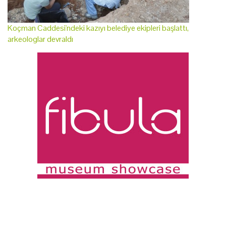
Koçman Caddesi'ndeki kazıyı belediye ekipleri başlattı,
arkeologlar devraldı