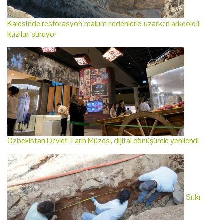
Kalesi'nde restorasyon 'malum nedenlerle' uzarken arkeoloji
kazıları sürüyor
Özbekistan Devlet Tarih Müzesi, dijital dönüşümle yenilendi
Sıtkı