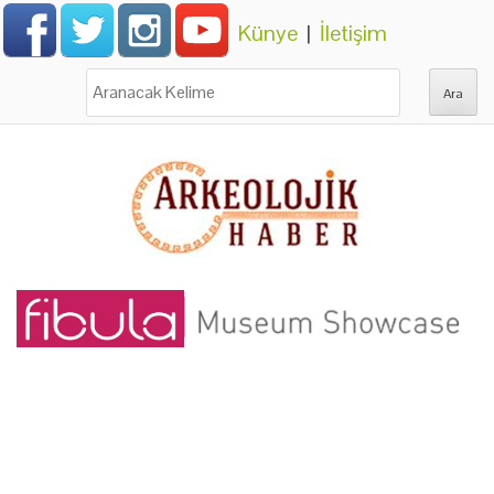
Künye
|
İletişim
Ara: