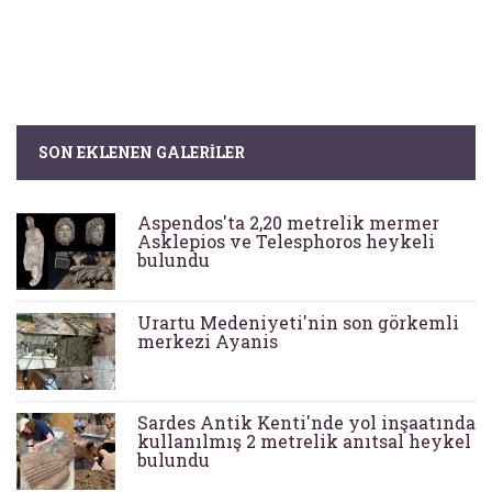
SON EKLENEN GALERILER
Aspendos'ta 2,20 metrelik mermer
Asklepios ve Telesphoros heykeli
bulundu
Urartu Medeniyeti'nin son görkemli
merkezi Ayanis
Sardes Antik Kenti'nde yol inşaatında
kullanılmış 2 metrelik anıtsal heykel
bulundu