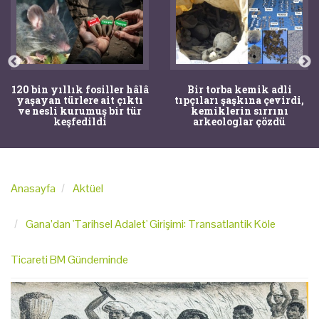
120 bin yıllık fosiller hâlâ
Bir torba kemik adli
yaşayan türlere ait çıktı
tıpçıları şaşkına çevirdi,
ve nesli kurumuş bir tür
kemiklerin sırrını
keşfedildi
arkeologlar çözdü
Anasayfa
Aktüel
Gana’dan 'Tarihsel Adalet' Girişimi: Transatlantik Köle
Ticareti BM Gündeminde