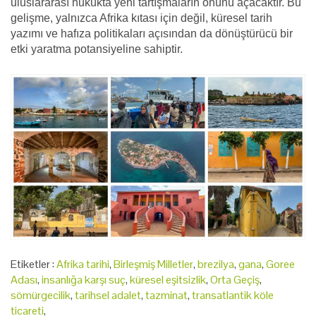
uluslararası hukukta yeni tartışmaların önünü açacaktır. Bu
gelişme, yalnızca Afrika kıtası için değil, küresel tarih
yazımı ve hafıza politikaları açısından da dönüştürücü bir
etki yaratma potansiyeline sahiptir.
Etiketler :
Afrika tarihi
,
Birleşmiş Milletler
,
brezilya
,
gana
,
Goree
Adası
,
insanlığa karşı suç
,
küresel eşitsizlik
,
Orta Geçiş
,
sömürgecilik
,
tarihsel adalet
,
tazminat
,
transatlantik köle
ticareti
,