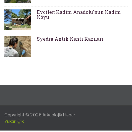
Evciler: Kadim Anadolu'nun Kadim
Köyü
Syedra Antik Kenti Kazıları
Copyright © 2026
Arkeolojik Haber
Yukarı Çık