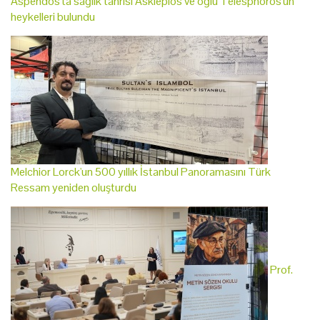
Aspendos'ta sağlık tanrısı Asklepios ve oğlu Telesphoros'un
heykelleri bulundu
Melchior Lorck'un 500 yıllık İstanbul Panoramasını Türk
Ressam yeniden oluşturdu
Prof.