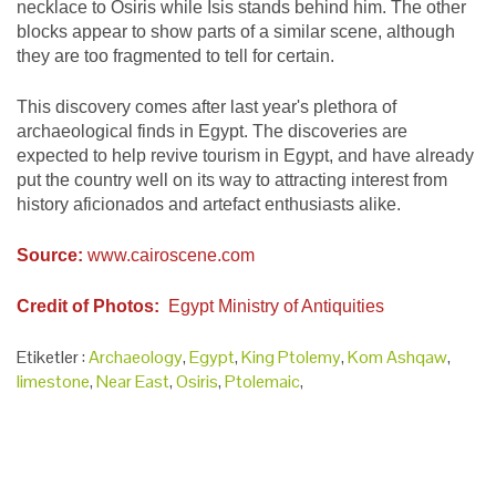
necklace to Osiris while Isis stands behind him. The other
blocks appear to show parts of a similar scene, although
they are too fragmented to tell for certain.
This discovery comes after last year's plethora of
archaeological finds in Egypt. The discoveries are
expected to help revive tourism in Egypt, and have already
put the country well on its way to attracting interest from
history aficionados and artefact enthusiasts alike.
Source:
www.cairoscene.com
Credit of Photos:
Egypt Ministry of Antiquities
Etiketler :
Archaeology
,
Egypt
,
King Ptolemy
,
Kom Ashqaw
,
limestone
,
Near East
,
Osiris
,
Ptolemaic
,