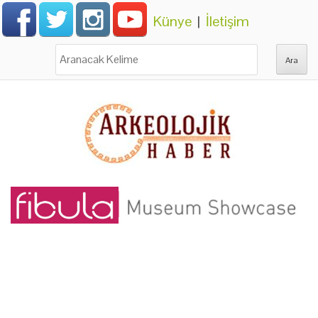
Künye
|
İletişim
Ara: