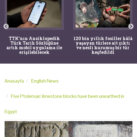
TTK'nın Ansiklopedik
120 bin yıllık fosiller hâlâ
Türk Tarih Sözlüğüne
yaşayan türlere ait çıktı
artık mobil uygulama ile
ve nesli kurumuş bir tür
erişilebilecek
keşfedildi
Anasayfa
English News
Five Ptolemaic limestone blocks have been unearthed in
Egypt