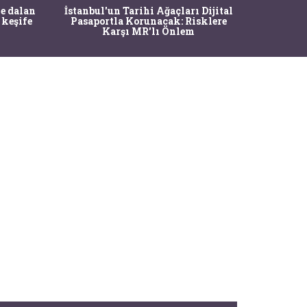
Ma
e dalan
İstanbul'un Tarihi Ağaçları Dijital
Operasy
 keşife
Pasaportla Korunacak: Risklere
M
Karşı MR'lı Önlem