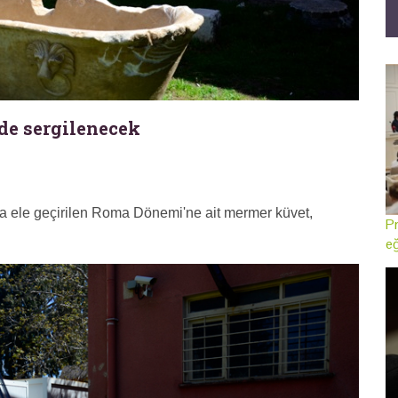
de sergilenecek
 ele geçirilen Roma Dönemi'ne ait mermer küvet,
Pr
eğ