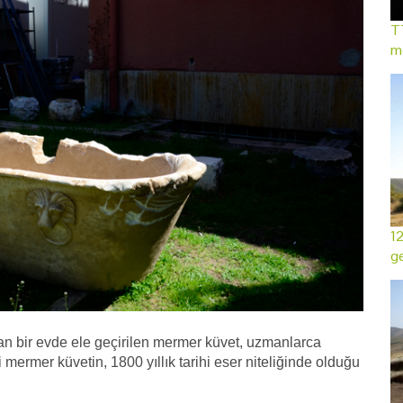
TT
mo
12
ge
n bir evde ele geçirilen mermer küvet, uzmanlarca
 mermer küvetin, 1800 yıllık tarihi eser niteliğinde olduğu