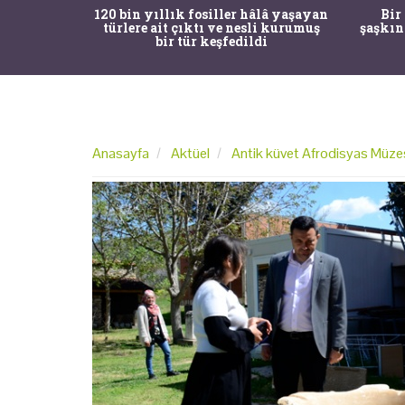
ürk Tarih
120 bin yıllık fosiller hâlâ yaşayan
Bir
gulama ile
türlere ait çıktı ve nesli kurumuş
şaşkın
bir tür keşfedildi
Anasayfa
Aktüel
Antik küvet Afrodisyas Müzes