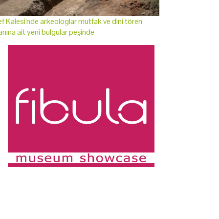
f Kalesi'nde arkeologlar mutfak ve dini tören
anına ait yeni bulgular peşinde