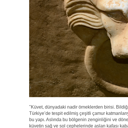
"Küvet, dünyadaki nadir örneklerden birisi. Bild
Türkiye’de tespit edilmiş çeşitli çamur katmanla
bu yapı. Aslında bu bölgenin zenginliğini ve dö
küvetin sağ ve sol cephelerinde aslan kafası ka