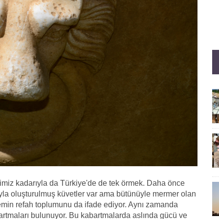
iğimiz kadarıyla da Türkiye'de de tek örmek. Daha önce
rıyla oluşturulmuş küvetler var ama bütünüyle mermer olan
nemin refah toplumunu da ifade ediyor. Aynı zamanda
bartmaları bulunuyor. Bu kabartmalarda aslında gücü ve