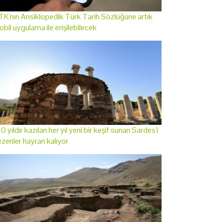
K'nın Ansiklopedik Türk Tarih Sözlüğüne artık
bil uygulama ile erişilebilecek
0 yıldır kazılan her yıl yeni bir keşif sunan Sardes'i
zenler hayran kalıyor