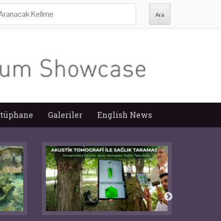
ra:
tüphane
Galeriler
English News