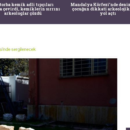
 torba kemik adli tıpçıları
Mandalya Körfezi’nde deniz
a çevirdi, kemiklerin sırrını
çocuğun dikkati arkeolojik
arkeologlar çözdü
yol açtı
i'nde sergilenecek