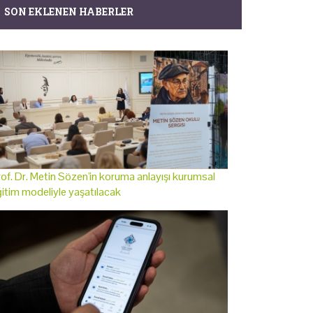
SON EKLENEN HABERLER
of. Dr. Metin Sözen'in koruma anlayışı kurumsal
itim modeliyle yaşatılacak